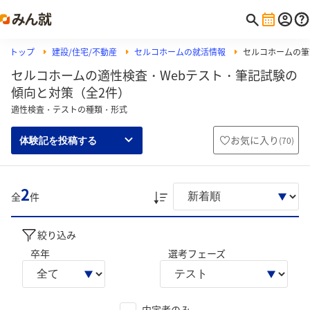
トップ
建設/住宅/不動産
セルコホームの就活情報
セルコホームの筆記
セルコホームの適性検査・Webテスト・筆記試験の
傾向と対策（全2件）
適性検査・テストの種類・形式
お気に入り
(
70
)
体験記を投稿する
2
全
件
絞り込み
卒年
選考フェーズ
内定者のみ