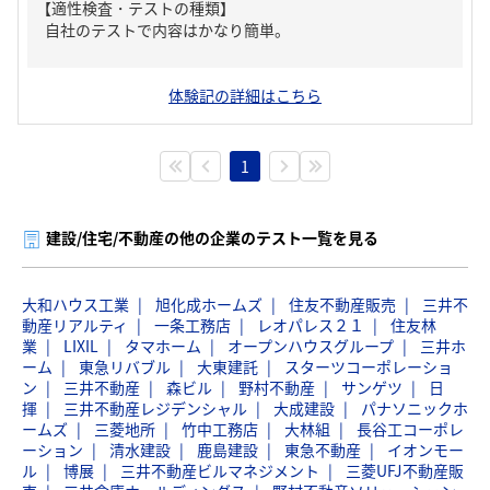
【適性検査・テストの種類】
自社のテストで内容はかなり簡単。
体験記の詳細はこちら
1
建設/住宅/不動産の他の企業のテスト一覧を見る
大和ハウス工業
旭化成ホームズ
住友不動産販売
三井不
動産リアルティ
一条工務店
レオパレス２１
住友林
業
LIXIL
タマホーム
オープンハウスグループ
三井ホ
ーム
東急リバブル
大東建託
スターツコーポレーショ
ン
三井不動産
森ビル
野村不動産
サンゲツ
日
揮
三井不動産レジデンシャル
大成建設
パナソニックホ
ームズ
三菱地所
竹中工務店
大林組
長谷工コーポレ
ーション
清水建設
鹿島建設
東急不動産
イオンモー
ル
博展
三井不動産ビルマネジメント
三菱UFJ不動産販