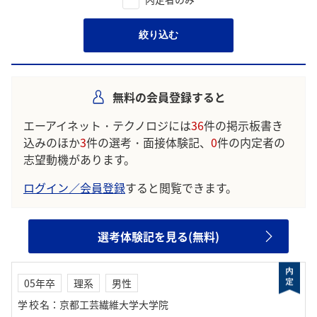
絞り込む
無料の会員登録すると
エーアイネット・テクノロジには
36
件の掲示板書き
込みのほか
3
件の選考・面接体験記、
0
件の内定者の
志望動機があります。
ログイン／会員登録
すると閲覧できます。
選考体験記を見る(無料)
05年卒
理系
男性
学校名
：
京都工芸繊維大学大学院