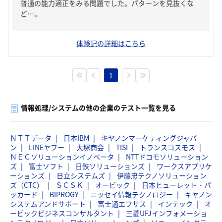
普通の能力適正をみる問題でした。パターンを見抜くな
ど…。
体験記の詳細はこちら
1
情報処理/システムの他の企業のテスト一覧を見る
ＮＴＴデータ
日本IBM
キヤノンマーケティングジャパ
ン
LINEヤフー
大塚商会
TISI
トランスコスモス
ＮＥＣソリューションイノベータ
NTTドコモソリューション
ズ
富士ソフト
日鉄ソリューションズ
ワークスアプリケ
ーションズ
日立システムズ
伊藤忠テクノソリューション
ズ（CTC）
ＳＣＳＫ
オービック
日本ヒューレット・パ
ッカード
BIPROGY
ニッセイ情報テクノロジー
キヤノン
システムアンドサポート
富士通エフサス
インテック
オ
ービックビジネスコンサルタント
三菱UFJインフォメーショ