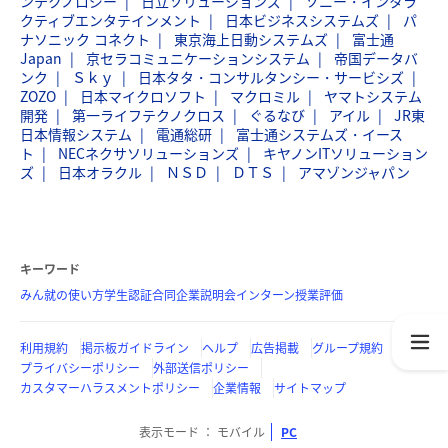
ンテクノロジー
日立ソリューションズ
ソニー・インタラ
クティブエンタテインメント
日本ビジネスシステムズ
パ
ナソニック コネクト
東京海上日動システムズ
富士通
Japan
京セラコミュニケーションシステム
帝国データバ
ンク
Ｓｋｙ
日本タタ・コンサルタンシー・サービシズ
ZOZO
日本マイクロソフト
マクロミル
ヤマトシステム
開発
第一ライフテクノクロス
ぐるなび
アイル
JR東
日本情報システム
電通総研
富士通システムズ・イース
ト
NECネクサソリューションズ
キヤノンITソリューション
ズ
日本オラクル
ＮＳＤ
ＤＴＳ
アマゾンジャパン
キーワード
みん就の使い方
学生認証
合同企業説明会
インターン
授業評価
利用規約
掲示板ガイドライン
ヘルプ
広告掲載
グループ規約
プライバシーポリシー
外部送信ポリシー
カスタマーハラスメントポリシー
企業情報
サイトマップ
表示モード
モバイル
PC