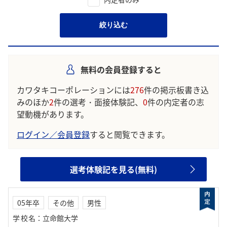
絞り込む
無料の会員登録すると
カワタキコーポレーションには
276
件の掲示板書き込
みのほか
2
件の選考・面接体験記、
0
件の内定者の志
望動機があります。
ログイン／会員登録
すると閲覧できます。
選考体験記を見る(無料)
05年卒
その他
男性
学校名
：
立命館大学