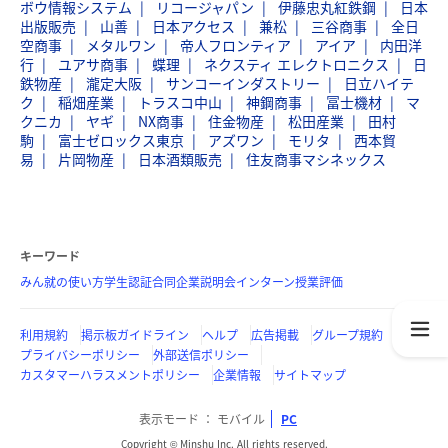
ボウ情報システム
リコージャパン
伊藤忠丸紅鉄鋼
日本
出版販売
山善
日本アクセス
兼松
三谷商事
全日
空商事
メタルワン
帝人フロンティア
アイア
内田洋
行
ユアサ商事
蝶理
ネクスティ エレクトロニクス
日
鉄物産
瀧定大阪
サンコーインダストリー
日立ハイテ
ク
稲畑産業
トラスコ中山
神鋼商事
冨士機材
マ
クニカ
ヤギ
NX商事
住金物産
松田産業
田村
駒
富士ゼロックス東京
アズワン
モリタ
西本貿
易
片岡物産
日本酒類販売
住友商事マシネックス
キーワード
みん就の使い方
学生認証
合同企業説明会
インターン
授業評価
利用規約
掲示板ガイドライン
ヘルプ
広告掲載
グループ規約
プライバシーポリシー
外部送信ポリシー
カスタマーハラスメントポリシー
企業情報
サイトマップ
表示モード
モバイル
PC
Copyright © Minshu Inc. All rights reserved.