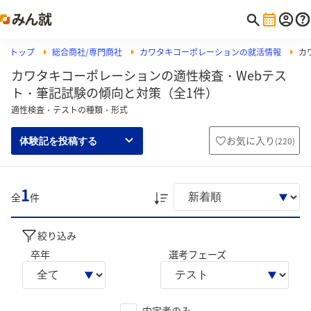
トップ
総合商社/専門商社
カワタキコーポレーションの就活情報
カ
カワタキコーポレーションの適性検査・Webテス
ト・筆記試験の傾向と対策（全1件）
適性検査・テストの種類・形式
お気に入り
(
220
)
体験記を投稿する
1
全
件
絞り込み
卒年
選考フェーズ
内定者のみ