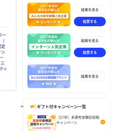
結果を見る
投票する
ワー
ミ
結果を見る
瀧定
ナシ
投票する
ー
三
ティ
結果を見る
ギフト付キャンペーン一覧
［27卒］本選考体験記投稿
キャンペーン