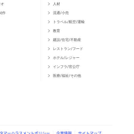
ジオ
人材
制作
流通/小売
トラベル/航空/運輸
教育
建設/住宅/不動産
レストラン/フード
ホテル/レジャー
インフラ/官公庁
医療/福祉/その他
タマーハラスメントポリシー
企業情報
サイトマップ