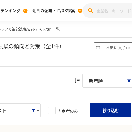
業ランキング
注目の企業・IT/DX特集
リアの筆記試験/Webテスト/SPI一覧
注目の企業特集
みんなのIT業界新卒就職人気企業ランキング
みんな
[27卒] 本選考体験記投稿キャンペーン
28卒 注目企業特集
27卒 注目企業特集
みんなのDX企業就職ブランド調査
試験の傾向と対策（全1件）
お気に入り
(
10
注目のIT・DX企業特集
28卒 IT・DX企業特集
27卒 IT・DX企業特集
28卒
みんなのIT業界新卒就職人気企業ランキング
みんな
企業研究
絞り込む
内定者のみ