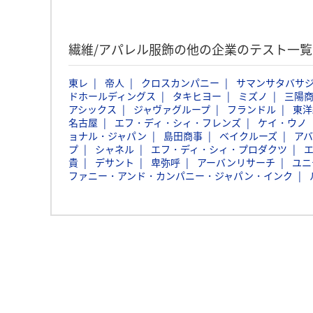
繊維/アパレル服飾の他の企業のテスト一
東レ
帝人
クロスカンパニー
サマンサタバサ
ドホールディングス
タキヒヨー
ミズノ
三陽
アシックス
ジャヴァグループ
フランドル
東洋
名古屋
エフ・ディ・シィ・フレンズ
ケイ・ウノ
ョナル・ジャパン
島田商事
ベイクルーズ
ア
プ
シャネル
エフ・ディ・シィ・プロダクツ
貴
デサント
卑弥呼
アーバンリサーチ
ユニ
ファニー・アンド・カンパニー・ジャパン・インク