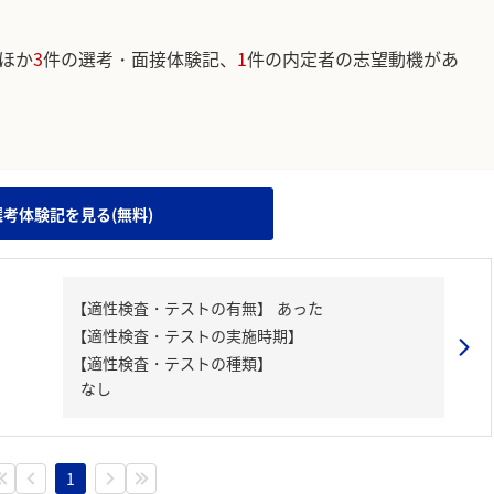
ほか
3
件の選考・面接体験記、
1
件の内定者の志望動機があ
。
選考体験記を見る(無料)
【適性検査・テストの種類】
なし
1