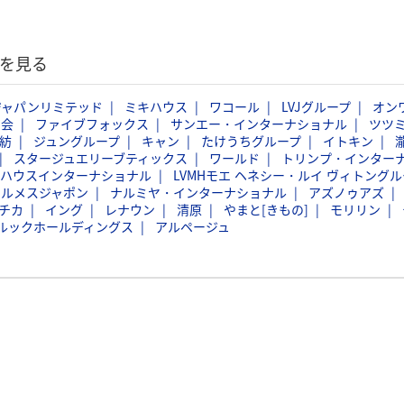
覧を見る
ジャパンリミテッド
ミキハウス
ワコール
LVJグループ
オン
商会
ファイブフォックス
サンエー・インターナショナル
ツツ
紡
ジュングループ
キャン
たけうちグループ
イトキン
スタージュエリーブティックス
ワールド
トリンプ・インター
バハウスインターナショナル
LVMHモエ ヘネシー・ルイ ヴィトングル
エルメスジャポン
ナルミヤ・インターナショナル
アズノゥアズ
チカ
イング
レナウン
清原
やまと[きもの]
モリリン
ルックホールディングス
アルページュ