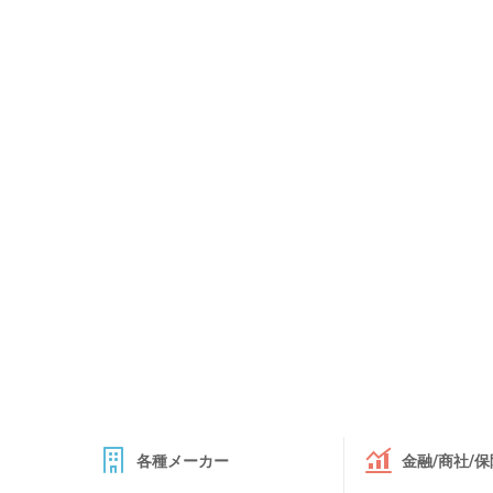
各種メーカー
金融/商社/保