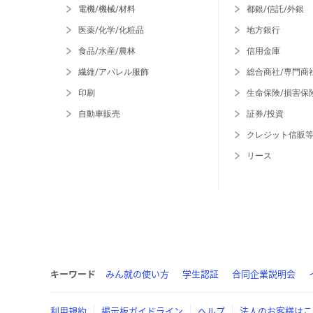
電機/機械/材料
都銀/信託/外銀
医薬/化学/化粧品
地方銀行
食品/水産/農林
信用金庫
繊維/アパレル服飾
総合商社/専門商
印刷
生命保険/損害保
自動車販売
証券/投資
クレジット信販
リース
キーワード
みん就の使い方
学生認証
合同企業説明会
利用規約
掲示板ガイドライン
ヘルプ
法人のお客様はこ