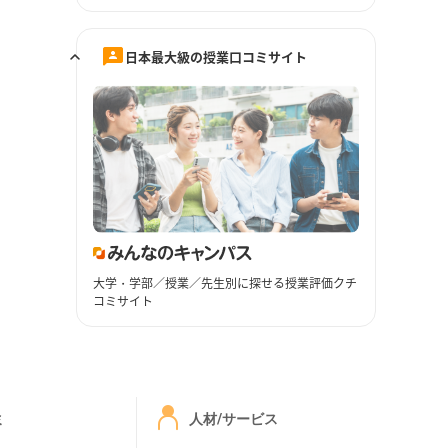
日本最大級の授業口コミサイト
大学・学部／授業／先生別に探せる授業評価クチ
コミサイト
ミ
人材/サービス