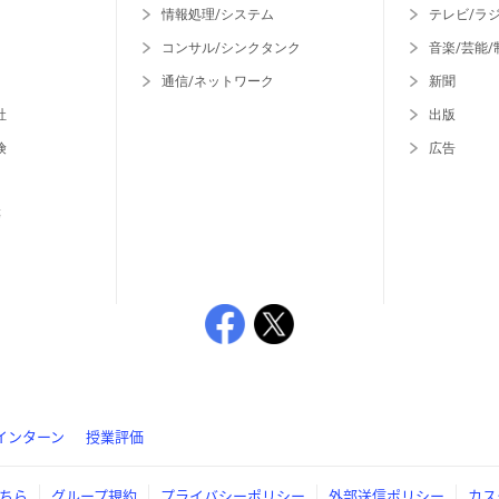
情報処理/システム
テレビ/ラ
コンサル/シンクタンク
音楽/芸能/
通信/ネットワーク
新聞
社
出版
険
広告
等
インターン
授業評価
ちら
グループ規約
プライバシーポリシー
外部送信ポリシー
カス