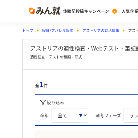
体験記投稿キャンペーン
人気企
トップ
繊維/アパレル服飾
アストリアの就活情報
アスト
Post
Ranking
PickUp
投稿する
ランキングを見る
注目の企業特集
アストリアの適性検査・Webテスト・筆記
適性検査・テストの種類・形式
Vote
投票する
1
全
件
動画で知ろう！業界・
絞り込み
卒年
選考フェーズ