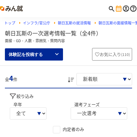
トップ
インフラ/官公庁
朝日瓦斯の就活情報
朝日瓦斯の面接情報一
朝日瓦斯の一次選考情報一覧（全4件）
面接・GD・人数・雰囲気・質問内容
お気に入り
(
110
)
体験記を投稿する
4
全
件
絞り込み
卒年
選考フェーズ
内定者のみ