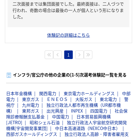
二次面接までは集団面接でした。最終面接は、二人づつで
行われ、奇数の場合は最後の一人が個人という形になりま
した。
体験記の詳細はこちら
1
インフラ/官公庁の他の企業の[1-5]次選考体験記一覧を見る
日本年金機構
関西電力
東京電力ホールディングス
中部
電力
東京ガス
ＥＮＥＯＳ
大阪ガス
東北電力
警
視庁
九州電力
独立行政法人都市再生機構（UR都市機
構）
東邦ガス
出光興産
INPEX
四国電力
社会保
険診療報酬支払基金
中国電力
日本貿易振興機構
[JETRO]
昭和シェル石油
独立行政法人宇宙航空研究開発
機構[宇宙開発事業団]
中日本高速道路（NEXCO中日本）
西部ガスホールディングス
独立行政法人高齢・障害者雇用支