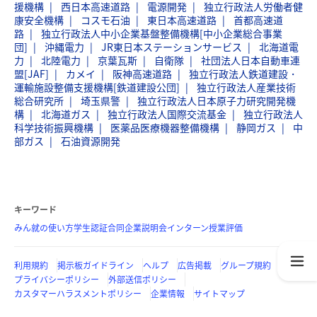
援機構
西日本高速道路
電源開発
独立行政法人労働者健
康安全機構
コスモ石油
東日本高速道路
首都高速道
路
独立行政法人中小企業基盤整備機構[中小企業総合事業
団]
沖縄電力
JR東日本ステーションサービス
北海道電
力
北陸電力
京葉瓦斯
自衛隊
社団法人日本自動車連
盟[JAF]
カメイ
阪神高速道路
独立行政法人鉄道建設・
運輸施設整備支援機構[鉄道建設公団]
独立行政法人産業技術
総合研究所
埼玉県警
独立行政法人日本原子力研究開発機
構
北海道ガス
独立行政法人国際交流基金
独立行政法人
科学技術振興機構
医薬品医療機器整備機構
静岡ガス
中
部ガス
石油資源開発
キーワード
みん就の使い方
学生認証
合同企業説明会
インターン
授業評価
利用規約
掲示板ガイドライン
ヘルプ
広告掲載
グループ規約
プライバシーポリシー
外部送信ポリシー
カスタマーハラスメントポリシー
企業情報
サイトマップ