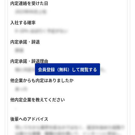
内定連絡を受けた日
2023年06月上旬
入社する確率
0~20% ほぼ行く予定がない
内定承諾・辞退
辞退
内定承諾・辞退理由
会員登録（無料）して閲覧する
他に内定を貰った企業と吟味した結果辞退した。
他企業からも内定はありましたか
あった
他内定企業を教えてください
-
後輩へのアドバイス
早いうちから業界を絞るのではなく、就活を始めた段階で
は様々な業種・職種の話を聞いて、インターンに参加し、