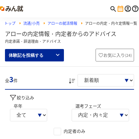
トップ
流通/小売
アローの就活情報
アローの内定・内々定情報一覧
アローの内定情報・内定者からのアドバイス
内定承諾・辞退理由・アドバイス
お気に入り
(
24
)
体験記を投稿する
3
全
件
絞り込み
卒年
選考フェーズ
内定者のみ