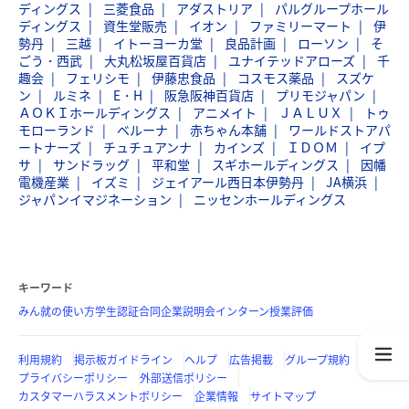
ディングス
三菱食品
アダストリア
パルグループホール
ディングス
資生堂販売
イオン
ファミリーマート
伊
勢丹
三越
イトーヨーカ堂
良品計画
ローソン
そ
ごう・西武
大丸松坂屋百貨店
ユナイテッドアローズ
千
趣会
フェリシモ
伊藤忠食品
コスモス薬品
スズケ
ン
ルミネ
E・H
阪急阪神百貨店
プリモジャパン
ＡＯＫＩホールディングス
アニメイト
ＪＡＬＵＸ
トゥ
モローランド
ベルーナ
赤ちゃん本舗
ワールドストアパ
ートナーズ
チュチュアンナ
カインズ
ＩＤＯＭ
イプ
サ
サンドラッグ
平和堂
スギホールディングス
因幡
電機産業
イズミ
ジェイアール西日本伊勢丹
JA横浜
ジャパンイマジネーション
ニッセンホールディングス
キーワード
みん就の使い方
学生認証
合同企業説明会
インターン
授業評価
利用規約
掲示板ガイドライン
ヘルプ
広告掲載
グループ規約
プライバシーポリシー
外部送信ポリシー
カスタマーハラスメントポリシー
企業情報
サイトマップ