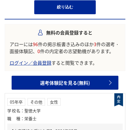
絞り込む
無料の会員登録すると
アローには
96
件の掲示板書き込みのほか
3
件の選考・
面接体験記、
0
件の内定者の志望動機があります。
ログイン／会員登録
すると閲覧できます。
選考体験記を見る(無料)
05年卒
その他
女性
学校名
：
聖徳大学
職種
：
栄養士