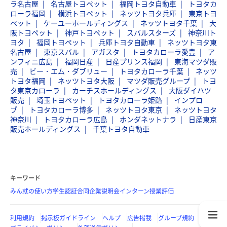
ラ名古屋
名古屋トヨペット
福岡トヨタ自動車
トヨタカ
ローラ福岡
横浜トヨペット
ネッツトヨタ兵庫
東京トヨ
ペット
ケーユーホールディングス
ネッツトヨタ千葉
大
阪トヨペット
神戸トヨペット
スバルスターズ
神奈川ト
ヨタ
福岡トヨペット
兵庫トヨタ自動車
ネッツトヨタ東
名古屋
東京スバル
アガスタ
トヨタカローラ愛豊
ア
ンフィニ広島
福岡日産
日産プリンス福岡
東海マツダ販
売
ビー・エム・ダブリュー
トヨタカローラ千葉
ネッツ
トヨタ福岡
ネッツトヨタ大阪
マツダ販売グループ
トヨ
タ東京カローラ
カーチスホールディングス
大阪ダイハツ
販売
埼玉トヨペット
トヨタカローラ姫路
インプロ
ブ
トヨタカローラ博多
ネッツトヨタ東京
ネッツトヨタ
神奈川
トヨタカローラ広島
ホンダネットナラ
日産東京
販売ホールディングス
千葉トヨタ自動車
キーワード
みん就の使い方
学生認証
合同企業説明会
インターン
授業評価
利用規約
掲示板ガイドライン
ヘルプ
広告掲載
グループ規約