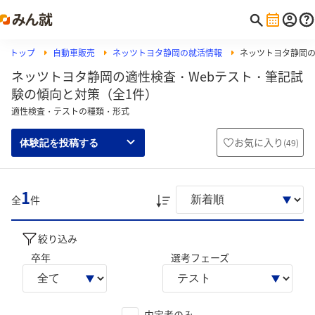
トップ
自動車販売
ネッツトヨタ静岡の就活情報
ネッツトヨタ静岡の筆
ネッツトヨタ静岡の適性検査・Webテスト・筆記試
験の傾向と対策（全1件）
適性検査・テストの種類・形式
お気に入り
(
49
)
体験記を投稿する
1
全
件
絞り込み
卒年
選考フェーズ
内定者のみ