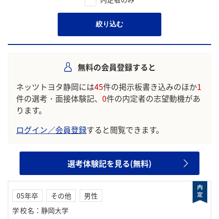
絞り込む
無料の会員登録すると
ネッツトヨタ静岡には
45
件の掲示板書き込みのほか
1
件の選考・面接体験記、
0
件の内定者の志望動機があ
ります。
ログイン／会員登録
すると閲覧できます。
選考体験記を見る(無料)
05年卒
その他
男性
学校名
：
静岡大学