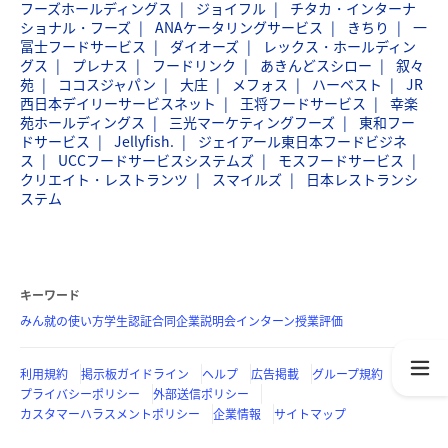
フーズホールディングス
ジョイフル
チタカ・インターナ
ショナル・フーズ
ANAケータリングサービス
きちり
一
冨士フードサービス
ダイオーズ
レックス・ホールディン
グス
プレナス
フードリンク
あきんどスシロー
叙々
苑
ココスジャパン
大庄
メフォス
ハーベスト
JR
西日本デイリーサービスネット
王将フードサービス
幸楽
苑ホールディングス
三光マーケティングフーズ
東和フー
ドサービス
Jellyfish.
ジェイアール東日本フードビジネ
ス
UCCフードサービスシステムズ
モスフードサービス
クリエイト・レストランツ
スマイルズ
日本レストランシ
ステム
キーワード
みん就の使い方
学生認証
合同企業説明会
インターン
授業評価
利用規約
掲示板ガイドライン
ヘルプ
広告掲載
グループ規約
プライバシーポリシー
外部送信ポリシー
カスタマーハラスメントポリシー
企業情報
サイトマップ