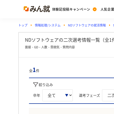
体験記投稿キャンペーン
人気企
トップ
情報処理/システム
NDソフトウェアの就活情報
Post
Ranking
PickUp
投稿する
ランキングを見る
注目の企業特集
NDソフトウェアの二次選考情報一覧（全1
面接・GD・人数・雰囲気・質問内容
Vote
投票する
1
全
件
動画で知ろう！業界・
絞り込み
卒年
選考フェーズ