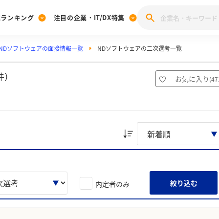
業ランキング
注目の企業・IT/DX特集
NDソフトウェアの面接情報一覧
NDソフトウェアの二次選考一覧
注目の企業特集
みんなのIT業界新卒就職人気企業ランキング
みんな
[27卒] 本選考体験記投稿キャンペーン
28卒 注目企業特集
27卒 注目企業特集
みんなのDX企業就職ブランド調査
件）
お気に入り
(
47
注目のIT・DX企業特集
28卒 IT・DX企業特集
27卒 IT・DX企業特集
28卒
みんなのIT業界新卒就職人気企業ランキング
みんな
企業研究
絞り込む
内定者のみ