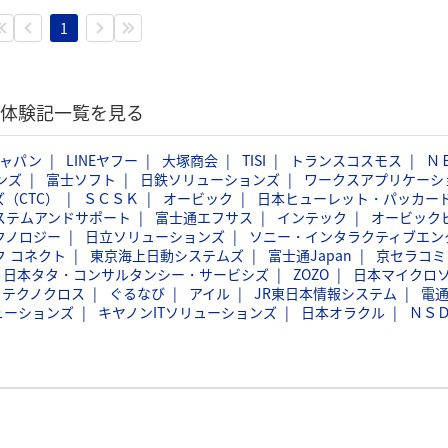
1
選考体験記一覧を見る
ジャパン
LINEヤフー
大塚商会
TISI
トランスコスモス
Ｎ
ンズ
富士ソフト
日鉄ソリューションズ
ワークスアプリケーシ
（CTC）
ＳＣＳＫ
オービック
日本ヒューレット・パッカー
ステムアンドサポート
富士通エフサス
インテック
オービック
クノロジー
日立ソリューションズ
ソニー・インタラクティブエン
ク コネクト
東京海上日動システムズ
富士通Japan
京セラコミ
日本タタ・コンサルタンシー・サービシズ
ZOZO
日本マイクロ
フテクノクロス
ぐるなび
アイル
JR東日本情報システム
電
ューションズ
キヤノンITソリューションズ
日本オラクル
ＮＳ