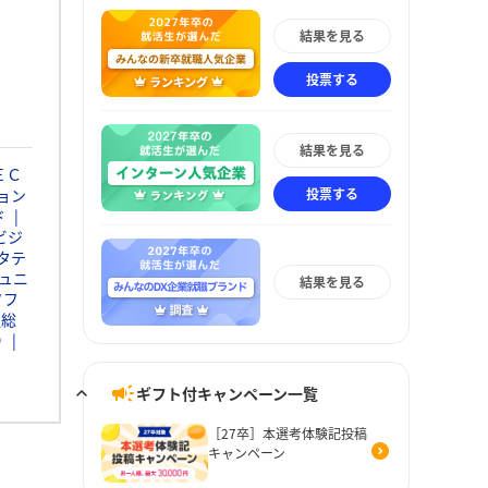
結果を見る
投票する
結果を見る
ＥＣ
投票する
ョン
ド
ビジ
タテ
ュニ
結果を見る
ソフ
通総
Ｄ
ギフト付キャンペーン一覧
［27卒］本選考体験記投稿
キャンペーン