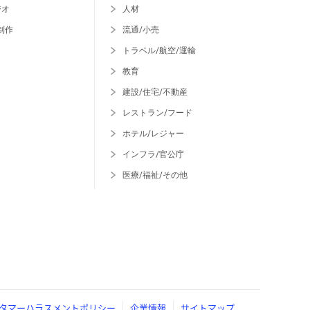
ジオ
人材
制作
流通/小売
トラベル/航空/運輸
教育
建設/住宅/不動産
レストラン/フード
ホテル/レジャー
インフラ/官公庁
医療/福祉/その他
タマーハラスメントポリシー
企業情報
サイトマップ