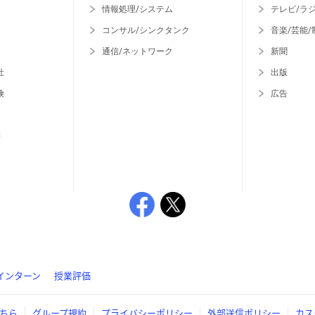
情報処理/システム
テレビ/ラ
コンサル/シンクタンク
音楽/芸能/
通信/ネットワーク
新聞
社
出版
険
広告
等
インターン
授業評価
ちら
グループ規約
プライバシーポリシー
外部送信ポリシー
カス