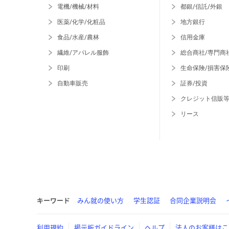
電機/機械/材料
都銀/信託/外銀
医薬/化学/化粧品
地方銀行
食品/水産/農林
信用金庫
繊維/アパレル服飾
総合商社/専門商
印刷
生命保険/損害保
自動車販売
証券/投資
クレジット信販
リース
キーワード
みん就の使い方
学生認証
合同企業説明会
利用規約
掲示板ガイドライン
ヘルプ
法人のお客様はこ