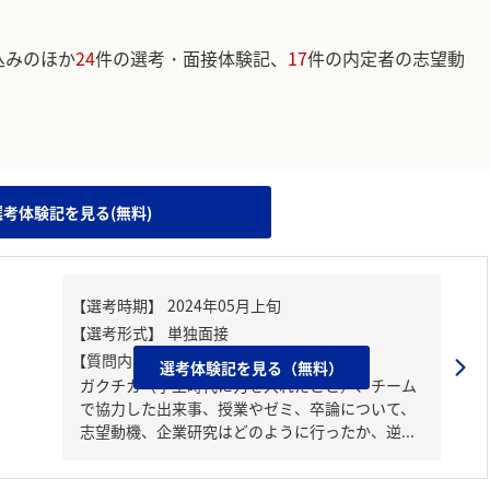
込みのほか
24
件の選考・面接体験記、
17
件の内定者の志望動
。
選考体験記を見る(無料)
【質問内容・課題】
選考体験記を見る（無料）
ガクチカ（学生時代に力を入れたこと）、チーム
で協力した出来事、授業やゼミ、卒論について、
志望動機、企業研究はどのように行ったか、逆...