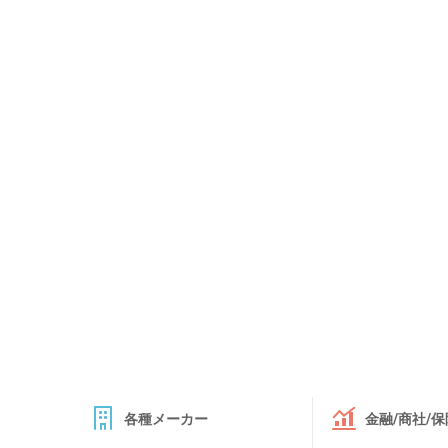
各種メーカー
金融/商社/保