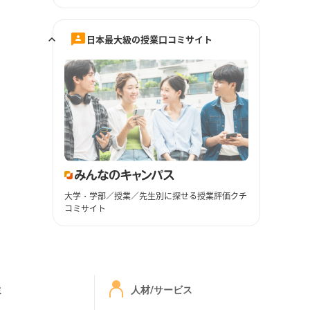
日本最大級の授業口コミサイト
大学・学部／授業／先生別に探せる授業評価クチ
コミサイト
ミ
人材/サービス