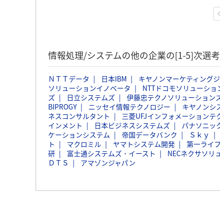
情報処理/システムの他の企業の[1-5]次
ＮＴＴデータ
日本IBM
キヤノンマーケティング
ソリューションイノベータ
NTTドコモソリューショ
ズ
日立システムズ
伊藤忠テクノソリューションズ
BIPROGY
ニッセイ情報テクノロジー
キヤノンシ
ネスコンサルタント
三菱UFJインフォメーションテ
インメント
日本ビジネスシステムズ
パナソニッ
ケーションシステム
帝国データバンク
Ｓｋｙ
ト
マクロミル
ヤマトシステム開発
第一ライ
研
富士通システムズ・イースト
NECネクサソリ
ＤＴＳ
アマゾンジャパン