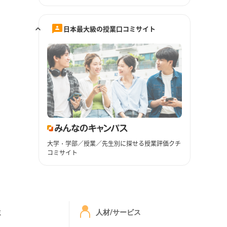
日本最大級の授業口コミサイト
大学・学部／授業／先生別に探せる授業評価クチ
コミサイト
ミ
人材/サービス