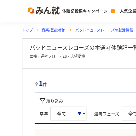
体験記投稿キャンペーン
人気企
トップ
音楽/芸能/制作
バッドニュースレコーズの就活情報
Post
Ranking
PickUp
投稿する
ランキングを見る
注目の企業特集
バッドニュースレコーズの本選考体験記一覧
面接・選考フロー・ES・志望動機
Vote
投票する
1
全
件
動画で知ろう！業界・
絞り込み
卒年
選考フェーズ