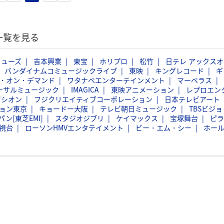
一覧を見る
ミューズ
吉本興業
東宝
ホリプロ
松竹
日テレ アックスオ
バンダイナムコミュージックライブ
東映
キングレコード
ギ
・オン・デマンド
ワタナベエンターテインメント
マーベラス
ーサルミュージック
IMAGICA
東映アニメーション
レプロエン
ビシオン
フジクリエイティブコーポレーション
日本テレビアート
ョン東京
キョードー大阪
テレビ朝日ミュージック
TBSビジョ
ン[東芝EMI]
スタジオジブリ
ケイマックス
宝塚舞台
ピラ
視台
ローソンHMVエンタテイメント
ビー・エム・シー
ホー