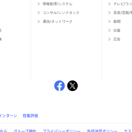
情報処理/システム
テレビ/ラ
コンサル/シンクタンク
音楽/芸能/
通信/ネットワーク
新聞
社
出版
険
広告
等
インターン
授業評価
ちら
グループ規約
プライバシーポリシー
外部送信ポリシー
カス