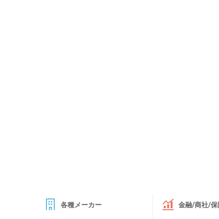
各種メーカー
金融/商社/保