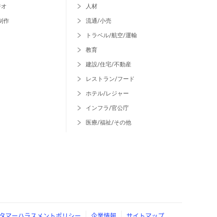
ジオ
人材
制作
流通/小売
トラベル/航空/運輸
教育
建設/住宅/不動産
レストラン/フード
ホテル/レジャー
インフラ/官公庁
医療/福祉/その他
タマーハラスメントポリシー
企業情報
サイトマップ