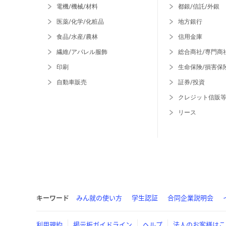
電機/機械/材料
都銀/信託/外銀
医薬/化学/化粧品
地方銀行
食品/水産/農林
信用金庫
繊維/アパレル服飾
総合商社/専門商
印刷
生命保険/損害保
自動車販売
証券/投資
クレジット信販
リース
キーワード
みん就の使い方
学生認証
合同企業説明会
利用規約
掲示板ガイドライン
ヘルプ
法人のお客様はこ