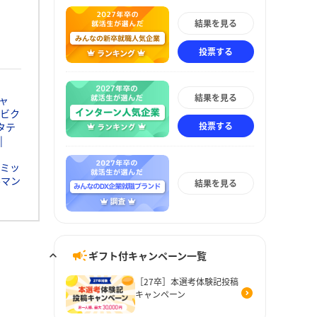
結果を見る
投票する
結果を見る
ャ
ビク
投票する
タテ
ミッ
ルマン
結果を見る
ギフト付キャンペーン一覧
［27卒］本選考体験記投稿
キャンペーン