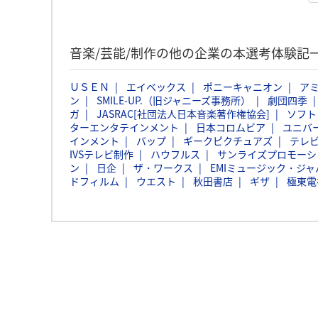
音楽/芸能/制作の他の企業の本選考体験記
ＵＳＥＮ
エイベックス
ポニーキャニオン
ア
ン
SMILE-UP.（旧ジャニーズ事務所）
劇団四季
ガ
JASRAC[社団法人日本音楽著作権協会]
ソフト
ターエンタテインメント
日本コロムビア
ユニバ
インメント
バップ
ギークピクチュアズ
テレ
IVSテレビ制作
ハウフルス
サンライズプロモーシ
ン
日企
ザ・ワークス
EMIミュージック・ジャパ
ドフィルム
ウエスト
秋田書店
ギザ
極東電