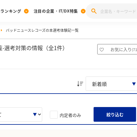
業ランキング
注目の企業・IT/DX特集
バッドニュースレコーズの本選考体験記一覧
注目の企業特集
みんなのIT業界新卒就職人気企業ランキング
みんな
[27卒] 本選考体験記投稿キャンペーン
28卒 注目企業特集
27卒 注目企業特集
みんなのDX企業就職ブランド調査
-選考対策の情報（全1件）
お気に入り
(
7
注目のIT・DX企業特集
28卒 IT・DX企業特集
27卒 IT・DX企業特集
28卒
みんなのIT業界新卒就職人気企業ランキング
みんな
企業研究
絞り込む
内定者のみ