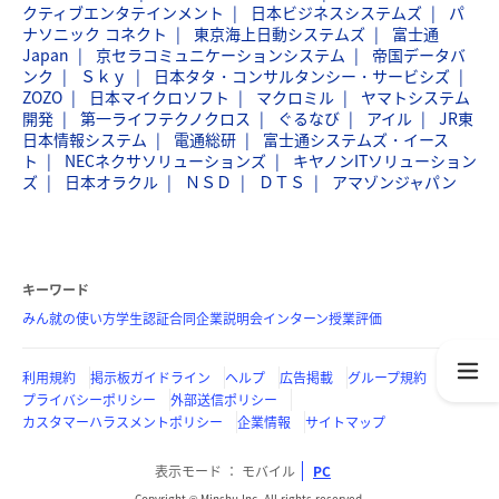
クティブエンタテインメント
日本ビジネスシステムズ
パ
ナソニック コネクト
東京海上日動システムズ
富士通
Japan
京セラコミュニケーションシステム
帝国データバ
ンク
Ｓｋｙ
日本タタ・コンサルタンシー・サービシズ
ZOZO
日本マイクロソフト
マクロミル
ヤマトシステム
開発
第一ライフテクノクロス
ぐるなび
アイル
JR東
日本情報システム
電通総研
富士通システムズ・イース
ト
NECネクサソリューションズ
キヤノンITソリューション
ズ
日本オラクル
ＮＳＤ
ＤＴＳ
アマゾンジャパン
キーワード
みん就の使い方
学生認証
合同企業説明会
インターン
授業評価
利用規約
掲示板ガイドライン
ヘルプ
広告掲載
グループ規約
プライバシーポリシー
外部送信ポリシー
カスタマーハラスメントポリシー
企業情報
サイトマップ
表示モード
モバイル
PC
Copyright © Minshu Inc. All rights reserved.