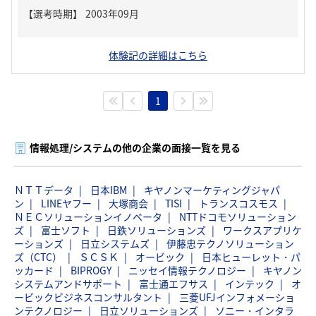
体験記の詳細はこちら
1
情報処理/システムの他の企業の面接一覧を見る
ＮＴＴデータ
日本IBM
キヤノンマーケティングジャパ
ン
LINEヤフー
大塚商会
TISI
トランスコスモス
ＮＥＣソリューションイノベータ
NTTドコモソリューション
ズ
富士ソフト
日鉄ソリューションズ
ワークスアプリケ
ーションズ
日立システムズ
伊藤忠テクノソリューション
ズ（CTC）
ＳＣＳＫ
オービック
日本ヒューレット・パ
ッカード
BIPROGY
ニッセイ情報テクノロジー
キヤノン
システムアンドサポート
富士通エフサス
インテック
オ
ービックビジネスコンサルタント
三菱UFJインフォメーショ
ンテクノロジー
日立ソリューションズ
ソニー・インタラ