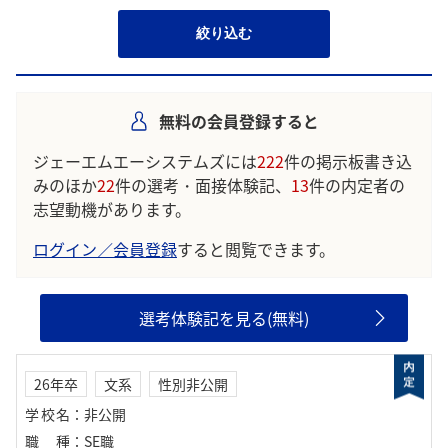
絞り込む
無料の会員登録すると
ジェーエムエーシステムズには
222
件の掲示板書き込
みのほか
22
件の選考・面接体験記、
13
件の内定者の
志望動機があります。
ログイン／会員登録
すると閲覧できます。
選考体験記を見る(無料)
26年卒
文系
性別非公開
学校名
：
非公開
職種
：
SE職