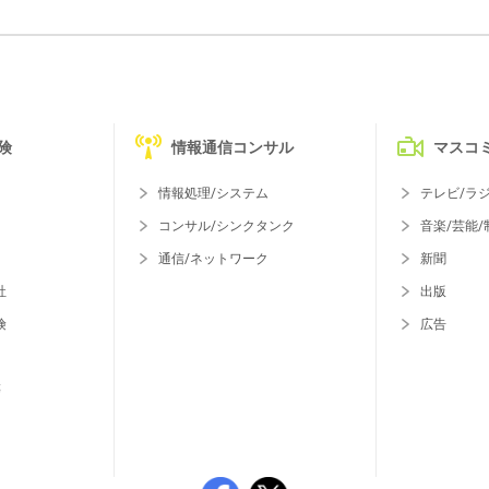
険
情報通信コンサル
マスコ
情報処理/システム
テレビ/ラ
コンサル/シンクタンク
音楽/芸能/
通信/ネットワーク
新聞
社
出版
険
広告
等