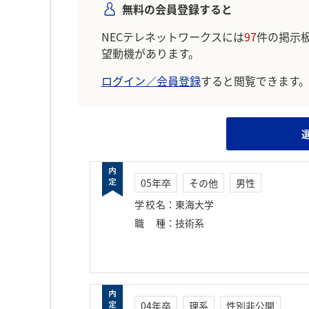
無料の会員登録すると
NECテレネットワークスには
97
件の掲示
望動機があります。
ログイン／会員登録
すると閲覧できます
05年卒
その他
男性
学校名
：
東海大学
職種
：
技術系
04年卒
理系
性別非公開