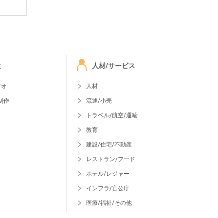
ミ
人材/サービス
ジオ
人材
制作
流通/小売
トラベル/航空/運輸
教育
建設/住宅/不動産
レストラン/フード
ホテル/レジャー
インフラ/官公庁
医療/福祉/その他