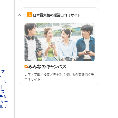
日本最大級の授業口コミサイト
スア
大学・学部／授業／先生別に探せる授業評価クチ
ン
コミサイト
ション
コス
テム
ニケー
ルウ