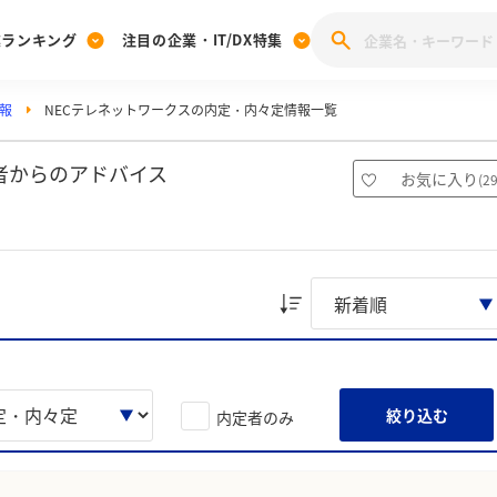
業ランキング
注目の企業・IT/DX特集
報
NECテレネットワークスの内定・内々定情報一覧
注目の企業特集
みんなのIT業界新卒就職人気企業ランキング
みんな
[27卒] 本選考体験記投稿キャンペーン
28卒 注目企業特集
27卒 注目企業特集
みんなのDX企業就職ブランド調査
者からのアドバイス
お気に入り
(
2
注目のIT・DX企業特集
28卒 IT・DX企業特集
27卒 IT・DX企業特集
28卒
みんなのIT業界新卒就職人気企業ランキング
みんな
企業研究
絞り込む
内定者のみ