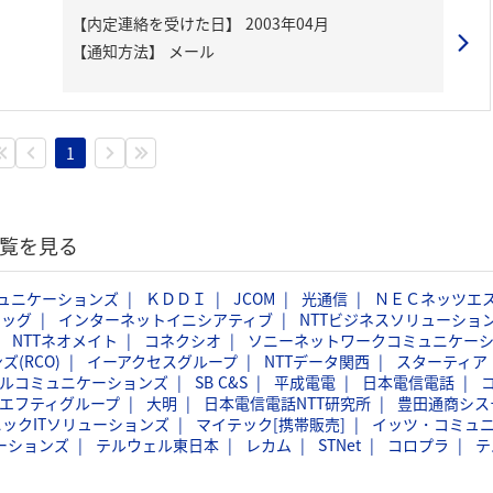
【内定連絡を受けた日】
2003年04月
【通知方法】
メール
1
一覧を見る
ミュニケーションズ
ＫＤＤＩ
JCOM
光通信
ＮＥＣネッツエ
ラッグ
インターネットイニシアティブ
NTTビジネスソリューショ
NTTネオメイト
コネクシオ
ソニーネットワークコミュニケー
(RCO)
イーアクセスグループ
NTTデータ関西
スターティア
ルコミュニケーションズ
SB C&S
平成電電
日本電信電話
エフティグループ
大明
日本電信電話NTT研究所
豊田通商シス
ックITソリューションズ
マイテック[携帯販売]
イッツ・コミュ
ケーションズ
テルウェル東日本
レカム
STNet
コロプラ
テ