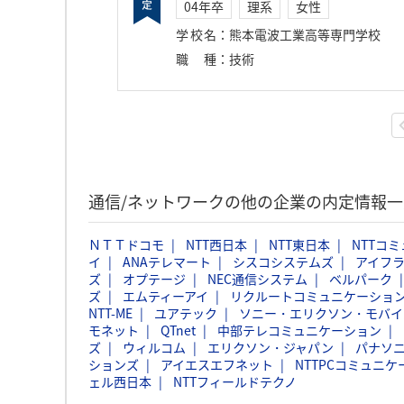
04年卒
理系
女性
学校名
：
熊本電波工業高等専門学校
職種
：
技術
通信/ネットワークの他の企業の内定情報
ＮＴＴドコモ
NTT西日本
NTT東日本
NTTコ
イ
ANAテレマート
シスコシステムズ
アイフ
ズ
オプテージ
NEC通信システム
ベルパーク
ズ
エムティーアイ
リクルートコミュニケーションズ
NTT-ME
ユアテック
ソニー・エリクソン・モバイ
モネット
QTnet
中部テレコミュニケーション
ズ
ウィルコム
エリクソン・ジャパン
パナソニ
ションズ
アイエスエフネット
NTTPCコミュニ
ェル西日本
NTTフィールドテクノ