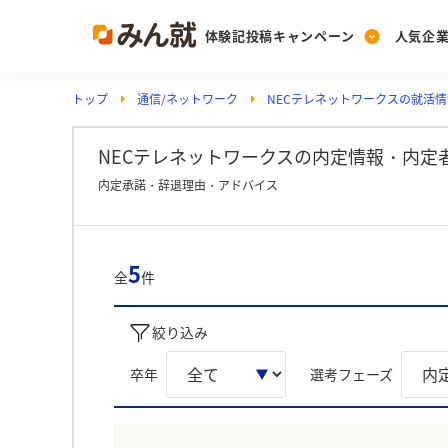
体験記投稿キャンペーン
人気企
トップ
通信/ネットワーク
NECテレネットワークスの就活情
Post
Ranking
PickUp
投稿する
ランキングを見る
注目の企業特集
NECテレネットワークスの内定情報・内定
内定承諾・辞退理由・アドバイス
Vote
投票する
5
全
件
動画で知ろう！業界・
絞り込み
卒年
選考フェーズ