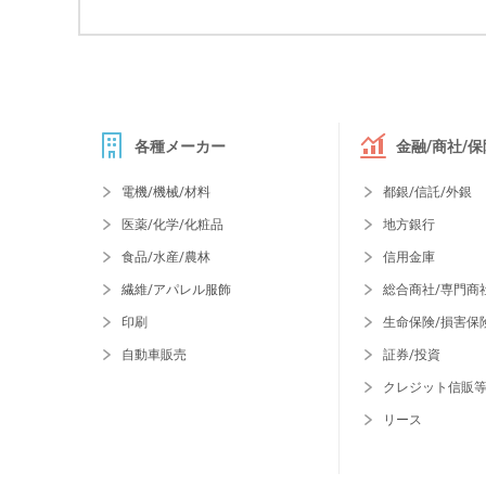
各種メーカー
金融/商社/保
電機/機械/材料
都銀/信託/外銀
医薬/化学/化粧品
地方銀行
食品/水産/農林
信用金庫
繊維/アパレル服飾
総合商社/専門商
印刷
生命保険/損害保
自動車販売
証券/投資
クレジット信販
リース