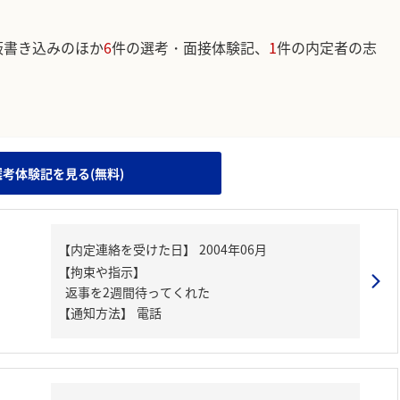
板書き込みのほか
6
件の選考・面接体験記、
1
件の内定者の志
。
選考体験記を見る(無料)
【内定連絡を受けた日】
2004年06月
【拘束や指示】
返事を2週間待ってくれた
【通知方法】
電話