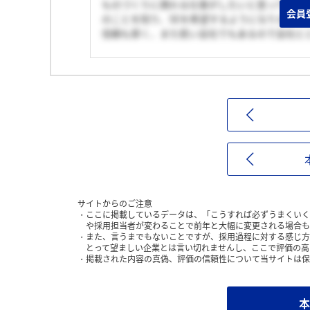
ものづくりに携わる仕事がしたいと思っていた
会員
のことを知り、SEを希望するようになりまし
信頼も厚く、また若い会社でもあるので会社と
サイトからのご注意
ここに掲載しているデータは、「こうすれば必ずうまくいく
や採用担当者が変わることで前年と大幅に変更される場合も
また、言うまでもないことですが、採用過程に対する感じ方
とって望ましい企業とは言い切れませんし、ここで評価の高
掲載された内容の真偽、評価の信頼性について当サイトは保
本