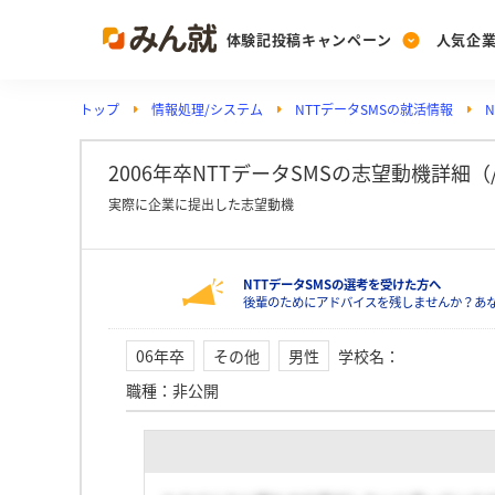
体験記投稿キャンペーン
人気企
トップ
情報処理/システム
NTTデータSMSの就活情報
Post
Ranking
PickUp
投稿する
ランキングを見る
注目の企業特集
2006年卒NTTデータSMSの志望動機詳細
実際に企業に提出した志望動機
Vote
NTTデータSMSの選考を受けた方へ
投票する
後輩のためにアドバイスを残しませんか？あな
動画で知ろう！業界・
06年卒
その他
男性
学校名
：
職種
：
非公開