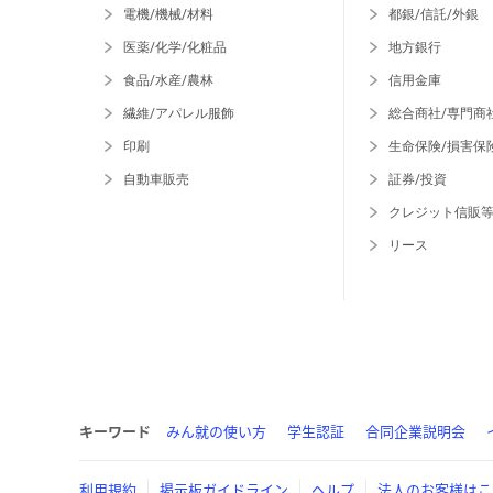
電機/機械/材料
都銀/信託/外銀
医薬/化学/化粧品
地方銀行
食品/水産/農林
信用金庫
繊維/アパレル服飾
総合商社/専門商
印刷
生命保険/損害保
自動車販売
証券/投資
クレジット信販
リース
キーワード
みん就の使い方
学生認証
合同企業説明会
利用規約
掲示板ガイドライン
ヘルプ
法人のお客様はこ