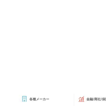
各種メーカー
金融/商社/保