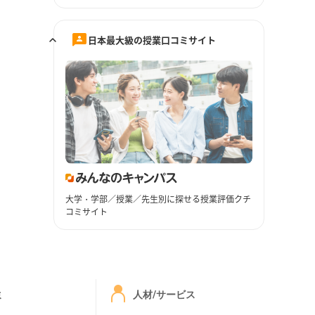
日本最大級の授業口コミサイト
大学・学部／授業／先生別に探せる授業評価クチ
コミサイト
ミ
人材/サービス