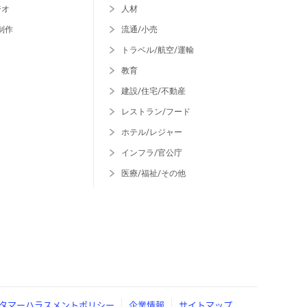
ジオ
人材
制作
流通/小売
トラベル/航空/運輸
教育
建設/住宅/不動産
レストラン/フード
ホテル/レジャー
インフラ/官公庁
医療/福祉/その他
タマーハラスメントポリシー
企業情報
サイトマップ