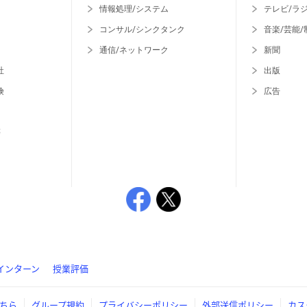
情報処理/システム
テレビ/ラ
コンサル/シンクタンク
音楽/芸能/
通信/ネットワーク
新聞
社
出版
険
広告
等
インターン
授業評価
ちら
グループ規約
プライバシーポリシー
外部送信ポリシー
カス