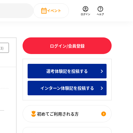
イベント
ログイン
ヘルプ
Event
の新卒就職人気企業ランキング
みんなのインターン人気企業ランキン
直近のイベント一覧
ログイン/会員登録
83
)
もっと見る
 IT・DX現場社員インタビュー
選考体験記を投稿する
の新卒就職人気企業ランキング
みんなのインターン人気企業ランキン
インターン体験記を投稿する
初めてご利用される方