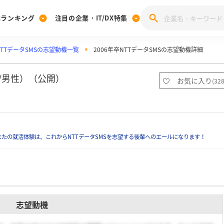
業ランキング
注目の企業・IT/DX特集
NTTデータSMSの志望動機一覧
2006年卒NTTデータSMSの志望動機詳細
注目の企業特集
みんなのIT業界新卒就職人気企業ランキング
みんな
[27卒] 本選考体験記投稿キャンペーン
28卒 注目企業特集
27卒 注目企業特集
みんなのDX企業就職ブランド調査
（/男性）（公開）
お気に入り
(
32
注目のIT・DX企業特集
28卒 IT・DX企業特集
27卒 IT・DX企業特集
28卒
みんなのIT業界新卒就職人気企業ランキング
みんな
たの就活体験は、これからNTTデータSMSを志望する後輩へのエールになります！
企業研究
志望動機