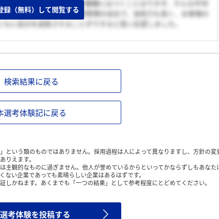
が、文系の自分では技術系の職種にはつくことはできず、そんな中SE
登録（無料）して閲覧する
た。この会社を選んだのは運用管理の会社で、技術力も高く、お客様の
ともに自分を成長させることができると思い志望しました。
検索結果に戻る
本選考体験記に戻る
」という類のものではありません。採用過程は人によって異なりますし、方針の変
ありえます。
は主観的なものに過ぎません。他人が誉めているからといってかならずしもあなた
くない企業であっても素晴らしい企業はあるはずです。
証しかねます。あくまでも「一つの結果」として参考程度にとどめてください。
選考体験を投稿する