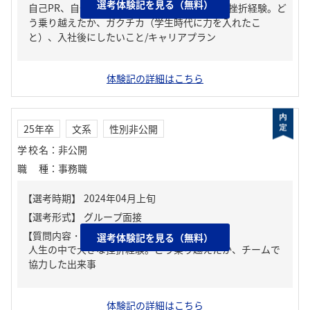
選考体験記を見る（無料）
自己PR、自分の強み/弱み、人生の中で大きな挫折経験。ど
う乗り越えたか、ガクチカ（学生時代に力を入れたこ
と）、入社後にしたいこと/キャリアプラン
体験記の詳細はこちら
25年卒
文系
性別非公開
学校名
：
非公開
職種
：
事務職
【質問内容・課題】
選考体験記を見る（無料）
人生の中で大きな挫折経験。どう乗り越えたか、チームで
協力した出来事
体験記の詳細はこちら