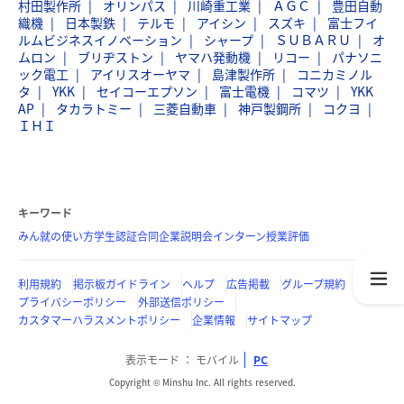
村田製作所
オリンパス
川崎重工業
ＡＧＣ
豊田自動
織機
日本製鉄
テルモ
アイシン
スズキ
富士フイ
ルムビジネスイノベーション
シャープ
ＳＵＢＡＲＵ
オ
ムロン
ブリヂストン
ヤマハ発動機
リコー
パナソニ
ック電工
アイリスオーヤマ
島津製作所
コニカミノル
タ
YKK
セイコーエプソン
富士電機
コマツ
YKK
AP
タカラトミー
三菱自動車
神戸製鋼所
コクヨ
ＩＨＩ
キーワード
みん就の使い方
学生認証
合同企業説明会
インターン
授業評価
利用規約
掲示板ガイドライン
ヘルプ
広告掲載
グループ規約
プライバシーポリシー
外部送信ポリシー
カスタマーハラスメントポリシー
企業情報
サイトマップ
表示モード
モバイル
PC
Copyright © Minshu Inc. All rights reserved.