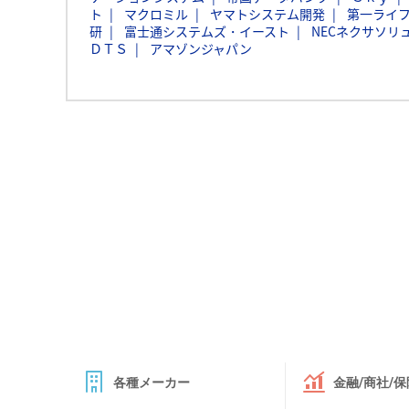
ト
マクロミル
ヤマトシステム開発
第一ライ
研
富士通システムズ・イースト
NECネクサソリ
ＤＴＳ
アマゾンジャパン
各種メーカー
金融/商社/保