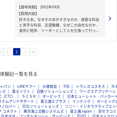
【質問内容】
好きな本，なぜその本がすきなのか．得意な科目
と苦手な科目．志望動機．なぜこの会社なのか．
長所と短所．リーダーとして人を引張って行っ...
1
選考体験記一覧を見る
ジャパン
LINEヤフー
大塚商会
TISI
トランスコスモス
Ｎ
ンズ
富士ソフト
日鉄ソリューションズ
ワークスアプリケーシ
（CTC）
ＳＣＳＫ
オービック
日本ヒューレット・パッカー
ステムアンドサポート
富士通エフサス
インテック
オービック
クノロジー
日立ソリューションズ
ソニー・インタラクティブエン
ク コネクト
東京海上日動システムズ
富士通Japan
京セラコミ
日本タタ・コンサルタンシー・サービシズ
ZOZO
日本マイクロ