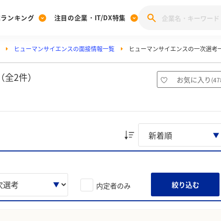
業ランキング
注目の企業・IT/DX特集
ヒューマンサイエンスの面接情報一覧
ヒューマンサイエンスの一次選考
注目の企業特集
みんなのIT業界新卒就職人気企業ランキング
みんな
[27卒] 本選考体験記投稿キャンペーン
28卒 注目企業特集
27卒 注目企業特集
みんなのDX企業就職ブランド調査
（全2件）
お気に入り
(
47
注目のIT・DX企業特集
28卒 IT・DX企業特集
27卒 IT・DX企業特集
28卒
みんなのIT業界新卒就職人気企業ランキング
みんな
企業研究
絞り込む
内定者のみ