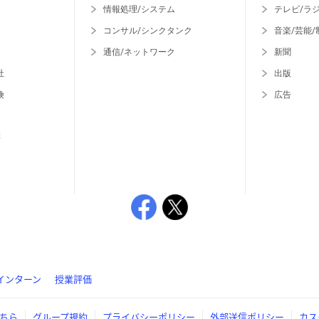
情報処理/システム
テレビ/ラ
コンサル/シンクタンク
音楽/芸能/
通信/ネットワーク
新聞
社
出版
険
広告
等
インターン
授業評価
ちら
グループ規約
プライバシーポリシー
外部送信ポリシー
カス