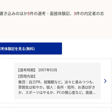
書き込みのほか
5
件の選考・面接体験記、
3
件の内定者の志
。
選考体験記を見る(無料)
【質問内容】
集団：自己PR、就職観など。淡々と進みつつも、
雰囲気は和やか。個人：長所・短所、お酒は好き
か、スポーツはやるか、PCの関心度など。面接...