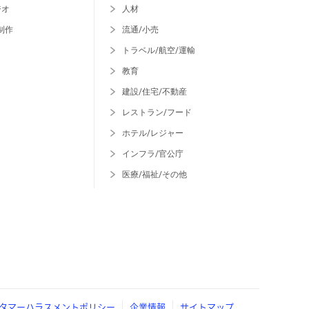
ジオ
人材
制作
流通/小売
トラベル/航空/運輸
教育
建設/住宅/不動産
レストラン/フード
ホテル/レジャー
インフラ/官公庁
医療/福祉/その他
タマーハラスメントポリシー
企業情報
サイトマップ