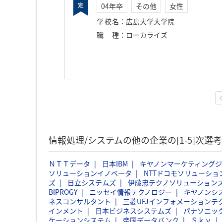
04年卒
その他
女性
学校名
：
広島大学大学院
職種
：
ローカライズ
情報処理/システムの他の企業の[1-5]次
ＮＴＴデータ
日本IBM
キヤノンマーケティング
ソリューションイノベータ
NTTドコモソリューショ
ズ
日立システムズ
伊藤忠テクノソリューションズ
BIPROGY
ニッセイ情報テクノロジー
キヤノンシ
ネスコンサルタント
三菱UFJインフォメーションテ
インメント
日本ビジネスシステムズ
パナソニッ
ケーションシステム
帝国データバンク
Ｓｋｙ