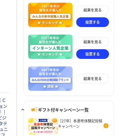
結果を見る
投票する
結果を見る
投票する
結果を見る
ＥＣ
ョン
ギフト付キャンペーン一覧
ド
ビジ
［27卒］本選考体験記投稿
タテ
キャンペーン
ュニ
ソフ