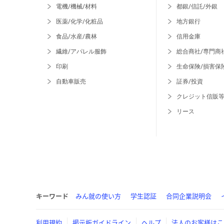
電機/機械/材料
都銀/信託/外銀
医薬/化学/化粧品
地方銀行
食品/水産/農林
信用金庫
繊維/アパレル服飾
総合商社/専門商
印刷
生命保険/損害保
自動車販売
証券/投資
クレジット信販
リース
キーワード
みん就の使い方
学生認証
合同企業説明会
利用規約
掲示板ガイドライン
ヘルプ
法人のお客様はこ