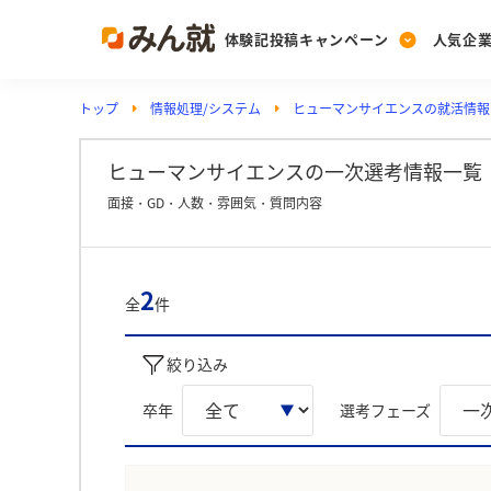
体験記投稿キャンペーン
人気企
トップ
情報処理/システム
ヒューマンサイエンスの就活情報
Post
Ranking
PickUp
投稿する
ランキングを見る
注目の企業特集
ヒューマンサイエンスの一次選考情報一覧
面接・GD・人数・雰囲気・質問内容
Vote
投票する
2
全
件
動画で知ろう！業界・
絞り込み
卒年
選考フェーズ