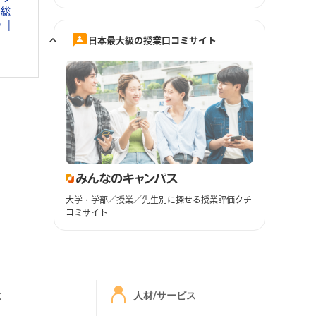
通総
Ｄ
日本最大級の授業口コミサイト
大学・学部／授業／先生別に探せる授業評価クチ
コミサイト
ミ
人材/サービス