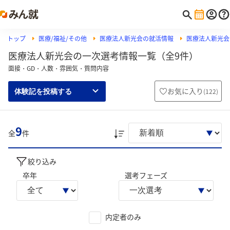
トップ
医療/福祉/その他
医療法人新光会の就活情報
医療法人新光会
医療法人新光会の一次選考情報一覧（全9件）
面接・GD・人数・雰囲気・質問内容
お気に入り
(
122
)
体験記を投稿する
9
全
件
絞り込み
卒年
選考フェーズ
内定者のみ