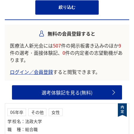
絞り込む
無料の会員登録すると
医療法人新光会には
507
件の掲示板書き込みのほか
9
件の選考・面接体験記、
0
件の内定者の志望動機があ
ります。
ログイン／会員登録
すると閲覧できます。
選考体験記を見る(無料)
06年卒
その他
女性
学校名
：
法政大学
職種
：
総合職