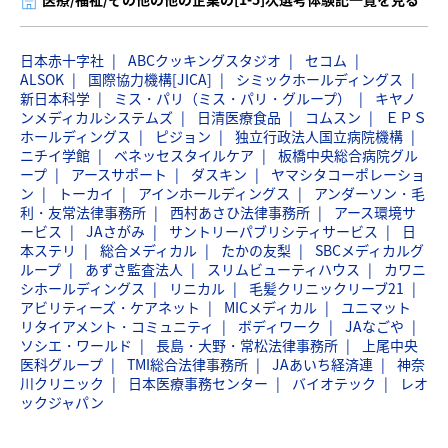
日本赤十字社
ABCクッキングスタジオ
セコム
ALSOK
国際協力機構[JICA]
シミックホールディングス
新日本科学
ミス・パリ（ミス・パリ・グループ）
キヤノ
ンメディカルシステムズ
日清医療食品
コムスン
ＥＰＳ
ホールディングス
ピジョン
独立行政法人国立病院機構
ニチイ学館
ベネッセスタイルケア
板橋中央総合病院グル
ープ
アースサポート
ダスキン
ヤマシタコーポレーショ
ン
トーカイ
アインホールディングス
アンダーソン・毛
利・友常法律事務所
西村あさひ法律事務所
アース環境サ
ービス
JAさがみ
サントリーパブリシティサービス
日
本ステリ
総合メディカル
たかの友梨
SBCメディカルグ
ループ
あずさ監査法人
スリムビューティハウス
カワニ
シホールディングス
リニカル
毛髪クリニックリーブ21
アビリティーズ・ケアネット
MICメディカル
ユニマット
リタイアメント・コミュニティ
ボディワーク
JAなごや
ソシエ・ワールド
長島・大野・常松法律事務所
上尾中央
医科グループ
TMI総合法律事務所
JAあいち経済連
神奈
川クリニック
日本医療事務センター
バイオテック
レオ
ックジャパン