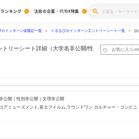
業ランキング
注目の企業・IT/DX特集
びのインターン体験記一覧
ぐるなびのインターンエントリーシート一覧
2
注目の企業特集
みんなのIT業界新卒就職人気企業ランキング
みんな
[27卒] 本選考体験記投稿キャンペーン
28卒 注目企業特集
27卒 注目企業特集
みんなのDX企業就職ブランド調査
ントリーシート詳細（大学名非公開/性
お気に入り
(
49
注目のIT・DX企業特集
28卒 IT・DX企業特集
27卒 IT・DX企業特集
28卒
みんなのIT業界新卒就職人気企業ランキング
みんな
企業研究
名非公開｜性別非公開｜文理非公開
コアミューズメント,富士フイルム,ラウンドワン,カルチャー・コンビニ