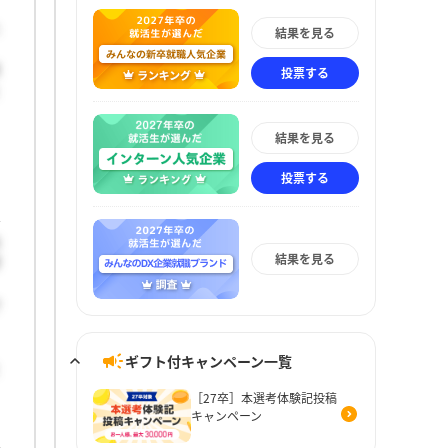
た
結果を見る
促
投票する
と
結果を見る
投票する
し
右
結果を見る
雰
で
ギフト付キャンペーン一覧
と
［27卒］本選考体験記投稿
キャンペーン
を