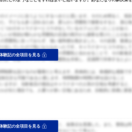
ーのイメージに合うようにするべきだと思います。そのため明るく、笑
また、子どもも多く訪れるため、柔らかい雰囲気で接客をすると、居心
いくつかのキャラクターとコラボをしているカフェに行ったことがあり
どしいが笑顔が朗らかな雰囲気の店員の両方から接客を受けたことがあ
との雰囲気に合っておらず、強い違和感を抱きました。その反面、後者
作り出していたので気にならなかったです。キャラクターとコラボをし
いため、接客態度をキャラクターの雰囲気と合わせることで、その飲食
体験記の全項目を見る
めには、研修でキャラクターの雰囲気を共有し、店員間で共有するとよ
時間制限を設けるのが最善だと考えます。具体的には、体感的な感覚で
追加注文も可能であると感じます。時間制限や時間の枠を設けること
まいますが、当飲食店の場合はキャラクターの人気や立地を考慮すると
セルが出た場合でも、人通りが多い立地にあるため、比較的に容易に新
ス
ると思ったので、良い点だけでなく、改善点を意識した。また、普段は
体験記の全項目を見る
する側に寄り添うために必要なスキルについて考えた。