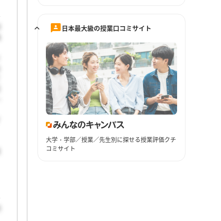
顔
日本最大級の授業口コミサイト
地
、
り
は
て
店
い
す
大学・学部／授業／先生別に探せる授業評価クチ
、
コミサイト
規
利