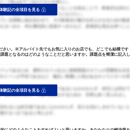
そこで私は以下二点のスキルを得たい。
の理念や課題を知りたい。そのようなことを知ることで、飲食店を訪れ
体験記の全項目を見る
異なった視点で飲食店を見れるようになりたい。
っている情報と組み合わせて、その飲食店の魅力を向上させるための販
考えるべきか、何を優先的に促進すべきかなど、多角的な視点を持つこ
ださい。※アルバイト先でもお気に入りのお店でも、どこでも結構です
、課題となるのはどのようなことだと思いますか。課題点を簡潔に記入
カフェであるため、通常のカフェ以上に接客態度がカフェの雰囲気を左
声のトーンが平坦であるなど、幅広い客層に人気があるキャラクターの
る原宿にあります。常設のカフェであるにもかかわらず、休日には列が
体験記の全項目を見る
ない客が目立ちます。人数の調整をするためか、空席も多く見られまし
が訪れるには好立地であるにもかかわらず、良さを活かしきれていない
改善するべきであると考えます。
体的にどのようなことをすればよいと思いますか。あなたなりの解決策