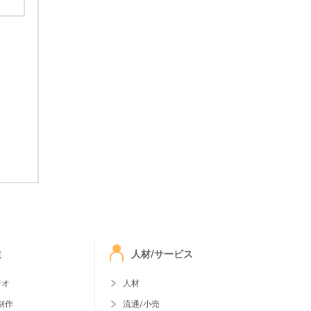
ミ
人材/サービス
ジオ
人材
制作
流通/小売