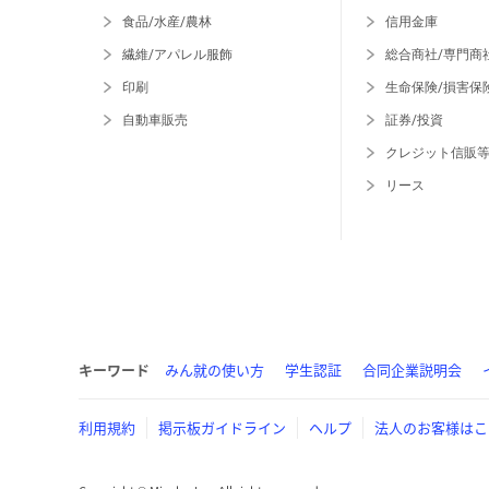
食品/水産/農林
信用金庫
繊維/アパレル服飾
総合商社/専門商
印刷
生命保険/損害保
自動車販売
証券/投資
クレジット信販
リース
キーワード
みん就の使い方
学生認証
合同企業説明会
利用規約
掲示板ガイドライン
ヘルプ
法人のお客様はこ