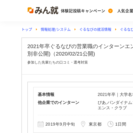
体験記投稿キャンペーン
人気企
トップ
情報処理/システム
ぐるなびの就活情報
ぐるな
Post
Ranking
PickUp
投稿する
ランキングを見る
注目の企業特集
2021年卒ぐるなびの営業職のインターンエ
別非公開)（2020/02/21公開)
参加した先輩たちの口コミ・選考対策
Vote
投票する
動画で知ろう！業界・
基本情報
2021年卒｜大学
他企業でのインターン
ぴあ,バンダイナム
エンス・クラブ
2019年9月中旬
東京都
1日間