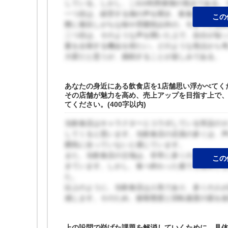
している。しかし、これh利用者側の視点である。
一つ目は、経営する側の声を聞き、飲食店経営者
この
際に着目しがちな味や雰囲気以外の、今までとは
二つ目は、そのような声を聞いた上で、自分が知
案を企画する機会を得たい。どのような視点から
大変だと思うが、挑戦することが楽しみである。
あなたの身近にある飲食店を1店舗思い浮かべてく
その店舗が魅力を高め、売上アップを目指す上で
てください。(400字以内)
当飲食店はキャラクターとコラボしている常設の
してくると思います。当飲食店の店員の多くは、
囲気に合っていないと感じています。
また、当飲食店の立地は、非常に多くの人が訪れ
この
きています。しかし、食べ終わった後でも退席し
た。
以上のように、当飲食店は人気であり、多くの人
感じます。そのため、接客態度と回転速度の面を
上の設問で挙げた課題を解消していくために、具