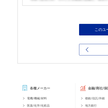
このユ
各種メーカー
金融/商社/保
電機/機械/材料
都銀/信託/外銀
医薬/化学/化粧品
地方銀行