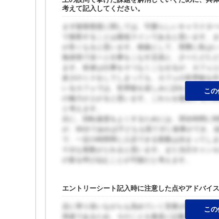
考えて記入してください。
まず接客態度に関しては、可愛らしいキャラクタ
で接客することは最低ラインであると思います。
が良くなると思います。根拠として、実際に私は
無表情で淡々と仕事をこなす店員と、少々たどた
ます。前者は仕事をそつなくこなせるが、カフェ
多少のミスをしてしまっても、カフェの世界観を
いるカフェでは、世界観を楽しみに訪れる人が多
この
の魅力が上がると思います。これらを徹底するた
と考えます。
次に、回転速度をよくするためには、滞在時間に
が、90分であれば子どもも慌てずに食事ができ、
で、一定の時間帯に入店できる客数は決まってし
十分な客数がとれると思います。また当日キャン
の客を呼び込むことが可能だと考えます。
エントリーシート記入時に注意した点やアドバイ
店に寄り添いながらも高めていく営業が特徴であ
この
用者であるため、そのことを素直に記載し、経営