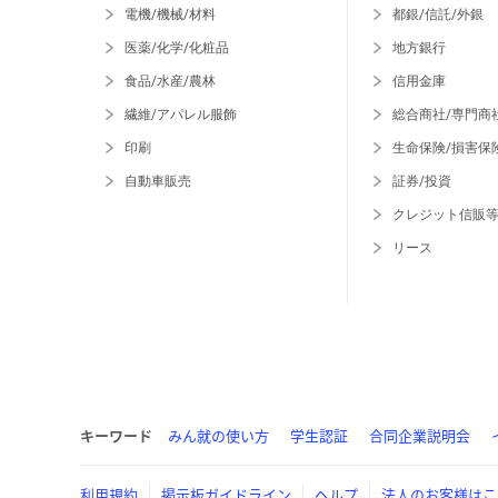
電機/機械/材料
都銀/信託/外銀
医薬/化学/化粧品
地方銀行
食品/水産/農林
信用金庫
繊維/アパレル服飾
総合商社/専門商
印刷
生命保険/損害保
自動車販売
証券/投資
クレジット信販
リース
キーワード
みん就の使い方
学生認証
合同企業説明会
利用規約
掲示板ガイドライン
ヘルプ
法人のお客様はこ