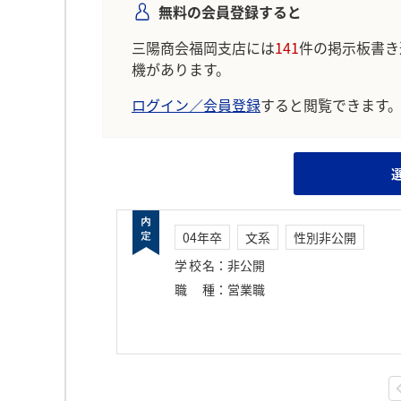
無料の会員登録すると
三陽商会福岡支店には
141
件の掲示板書き
機があります。
ログイン／会員登録
すると閲覧できます
04年卒
文系
性別非公開
学校名
：
非公開
職種
：
営業職