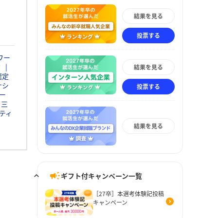
結果を見る
投票する
ワー
ミ
結果を見る
瀧定
ナシ
投票する
ー
三
ティ
結果を見る
ギフト付キャンペーン一覧
［27卒］本選考体験記投稿
キャンペーン