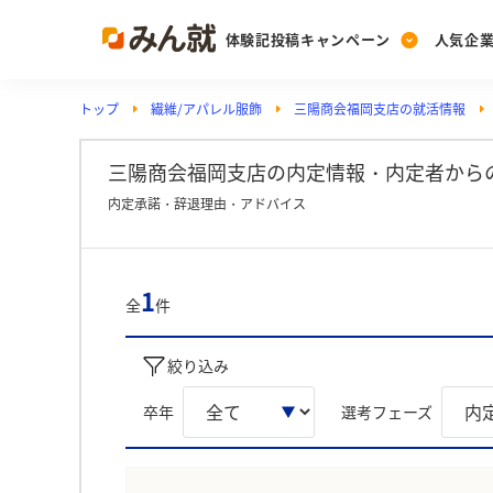
体験記投稿キャンペーン
人気企
トップ
繊維/アパレル服飾
三陽商会福岡支店の就活情報
Post
Ranking
PickUp
投稿する
ランキングを見る
注目の企業特集
三陽商会福岡支店の内定情報・内定者から
内定承諾・辞退理由・アドバイス
Vote
投票する
1
全
件
動画で知ろう！業界・
絞り込み
卒年
選考フェーズ