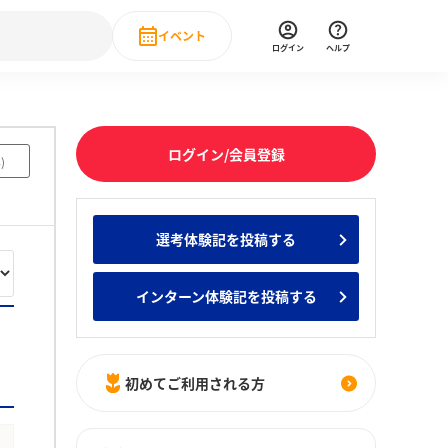
イベント
ログイン
ヘルプ
Event
の新卒就職人気企業ランキング
みんなのインターン人気企業ランキン
直近のイベント一覧
ログイン/会員登録
4
)
もっと見る
 IT・DX現場社員インタビュー
選考体験記を投稿する
の新卒就職人気企業ランキング
みんなのインターン人気企業ランキン
インターン体験記を投稿する
初めてご利用される方