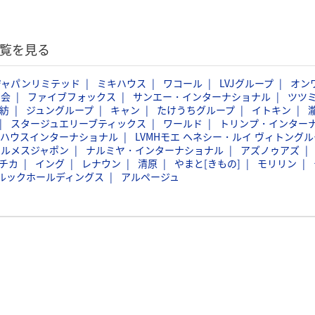
一覧を見る
ジャパンリミテッド
ミキハウス
ワコール
LVJグループ
オン
商会
ファイブフォックス
サンエー・インターナショナル
ツツ
紡
ジュングループ
キャン
たけうちグループ
イトキン
スタージュエリーブティックス
ワールド
トリンプ・インター
バハウスインターナショナル
LVMHモエ ヘネシー・ルイ ヴィトングル
エルメスジャポン
ナルミヤ・インターナショナル
アズノゥアズ
チカ
イング
レナウン
清原
やまと[きもの]
モリリン
ルックホールディングス
アルページュ