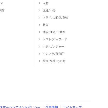
ジオ
人材
制作
流通/小売
トラベル/航空/運輸
教育
建設/住宅/不動産
レストラン/フード
ホテル/レジャー
インフラ/官公庁
医療/福祉/その他
タマーハラスメントポリシー
企業情報
サイトマップ