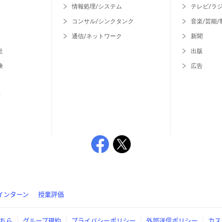
情報処理/システム
テレビ/ラ
コンサル/シンクタンク
音楽/芸能/
通信/ネットワーク
新聞
社
出版
険
広告
等
インターン
授業評価
ちら
グループ規約
プライバシーポリシー
外部送信ポリシー
カス