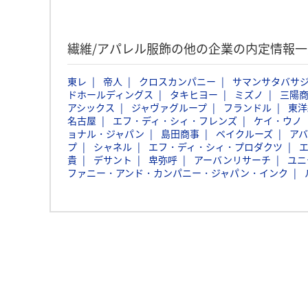
繊維/アパレル服飾の他の企業の内定情報
東レ
帝人
クロスカンパニー
サマンサタバサ
ドホールディングス
タキヒヨー
ミズノ
三陽
アシックス
ジャヴァグループ
フランドル
東洋
名古屋
エフ・ディ・シィ・フレンズ
ケイ・ウノ
ョナル・ジャパン
島田商事
ベイクルーズ
ア
プ
シャネル
エフ・ディ・シィ・プロダクツ
貴
デサント
卑弥呼
アーバンリサーチ
ユニ
ファニー・アンド・カンパニー・ジャパン・インク