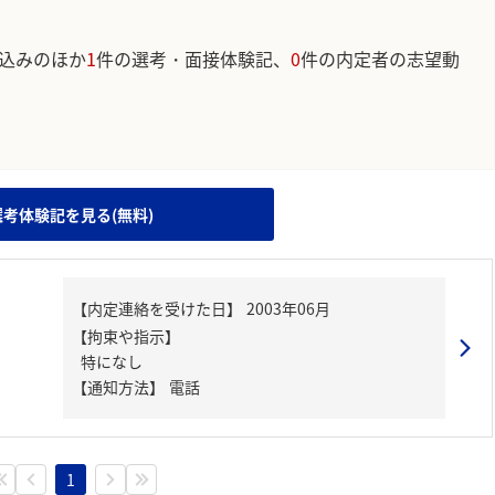
込みのほか
1
件の選考・面接体験記、
0
件の内定者の志望動
。
選考体験記を見る(無料)
【内定連絡を受けた日】
2003年06月
【拘束や指示】
特になし
【通知方法】
電話
1