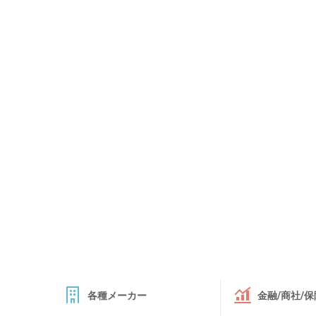
各種メーカー
金融/商社/保