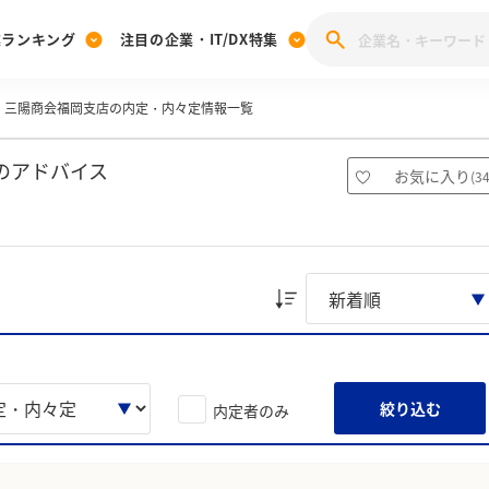
業ランキング
注目の企業・IT/DX特集
三陽商会福岡支店の内定・内々定情報一覧
注目の企業特集
みんなのIT業界新卒就職人気企業ランキング
みんな
[27卒] 本選考体験記投稿キャンペーン
28卒 注目企業特集
27卒 注目企業特集
みんなのDX企業就職ブランド調査
のアドバイス
お気に入り
(
3
注目のIT・DX企業特集
28卒 IT・DX企業特集
27卒 IT・DX企業特集
28卒
みんなのIT業界新卒就職人気企業ランキング
みんな
企業研究
絞り込む
内定者のみ