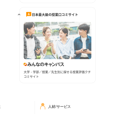
日本最大級の授業口コミサイト
大学・学部／授業／先生別に探せる授業評価クチ
コミサイト
ミ
人材/サービス