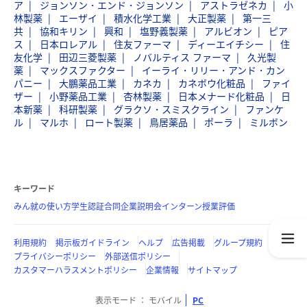
ア
ジョンソン・エンド・ジョンソン
アストラゼネカ
小
林製薬
エーザイ
積水化学工業
大正製薬
第一三
共
協和キリン
興和
塩野義製薬
アルビオン
ピア
ス
日本ロレアル
住友ファーマ
ディーエイチシー
住
友化学
田辺三菱製薬
ノバルティス ファーマ
久光製
薬
マックスファクター
イーライ・リリー・アンド・カン
パニー
大鵬薬品工業
カネカ
カネボウ化粧品
ファイ
ザー
小野薬品工業
杏林製薬
日本メナード化粧品
日
本新薬
科研製薬
グラクソ・スミスクライン
ファンケ
ル
マルホ
ロート製薬
鳥居薬品
ポーラ
ミルボン
キーワード
みん就の使い方
学生認証
合同企業説明会
インターン
授業評価
利用規約
掲示板ガイドライン
ヘルプ
広告掲載
グループ規約
プライバシーポリシー
外部送信ポリシー
カスタマーハラスメントポリシー
企業情報
サイトマップ
表示モード
モバイル
PC