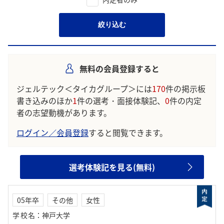
絞り込む
無料の会員登録すると
ジェルテック＜タイカグループ＞には
170
件の掲示板
書き込みのほか
1
件の選考・面接体験記、
0
件の内定
者の志望動機があります。
ログイン／会員登録
すると閲覧できます。
選考体験記を見る(無料)
05年卒
その他
女性
学校名
：
神戸大学