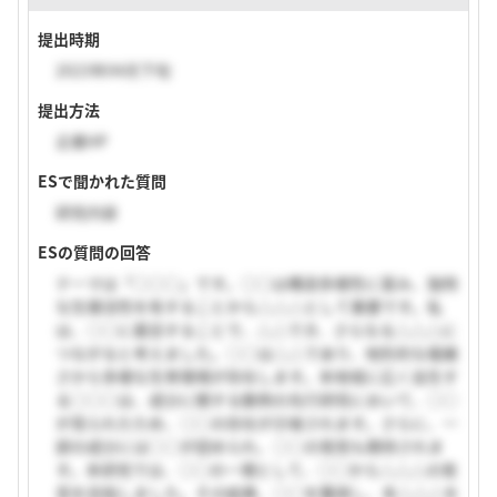
提出時期
2023年04月下旬
提出方法
企業HP
ESで聞かれた質問
研究内容
ESの質問の回答
テーマは「○○○」です。○○は構造多様性に富み、独特
な生理活性を有することから△△△として重要です。私
は、○○に着目することで、△△でき、さらなる△△△に
つながると考えました。○○は△△であり、地形的な複雑
さから多様な生育環境が存在します。本地域に広く自生す
る○○○は、成分に関する数例の先行研究において、○○
が見られたため、○○の存在が示唆されます。さらに、一
部の成分には○○が認められ、○○の発見も期待されま
す。本研究では、○○の一環として、○○から△△△の発
見を目指しました。その結果、○○を獲得し、本△△△を