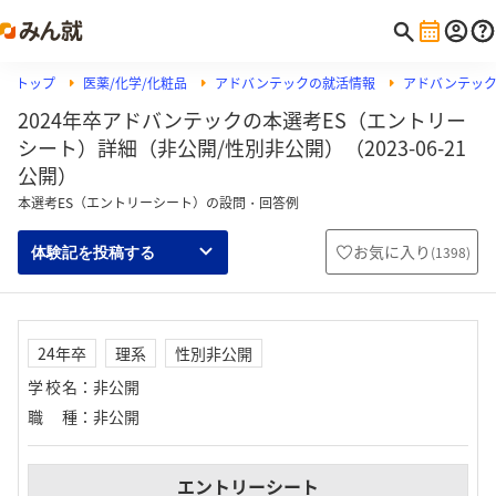
トップ
医薬/化学/化粧品
アドバンテックの就活情報
アドバンテッ
2024年卒アドバンテックの本選考ES（エントリー
シート）詳細（非公開/性別非公開）（2023-06-21
公開）
本選考ES（エントリーシート）の設問・回答例
お気に入り
(
1398
)
体験記を投稿する
24年卒
理系
性別非公開
学校名
：
非公開
職種
：
非公開
エントリーシート