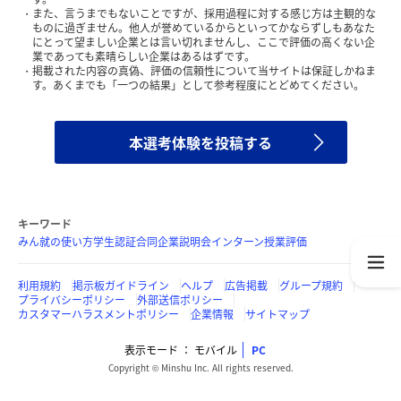
また、言うまでもないことですが、採用過程に対する感じ方は主観的な
ものに過ぎません。他人が誉めているからといってかならずしもあなた
にとって望ましい企業とは言い切れませんし、ここで評価の高くない企
業であっても素晴らしい企業はあるはずです。
掲載された内容の真偽、評価の信頼性について当サイトは保証しかねま
す。あくまでも「一つの結果」として参考程度にとどめてください。
本選考体験を投稿する
キーワード
みん就の使い方
学生認証
合同企業説明会
インターン
授業評価
利用規約
掲示板ガイドライン
ヘルプ
広告掲載
グループ規約
プライバシーポリシー
外部送信ポリシー
カスタマーハラスメントポリシー
企業情報
サイトマップ
表示モード
モバイル
PC
Copyright © Minshu Inc. All rights reserved.