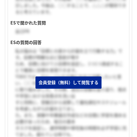
示しました。今後は、○○することで、△△△が期待でき
ると考えています。
ESで聞かれた質問
自己PR
ESの質問の回答
私の強みは「目標との差から計画を立て行動する力」で
す。目標が明確なほど意欲が増す
ため、目標に向けて小目標を設定し、1つ1つ達成するこ
とで確実に目標を実現できます。
TOEICでは、グローバル化が進む社会で活躍したいと思
会員登録（無料）して閲覧する
い、○○を目標に英語力向上
に取り組みました。その際、過去の受験を振り返り、弱点
や学習における改善点を洗い出
すと同時に、受験日から逆算して優先順位やスケジュール
を考慮しながら計画を立てまし
た。また、実験や卒業論文作成などの合間に学習を進める
必要があったため、毎日の基本
タスクを設定し、通学時間や帰宅後の時間を必ず学習に充
てました。疲れている時でも、