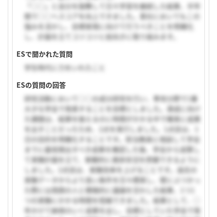
「○○」と自分を鼓舞して日々学習を継続した結果、半年
間で○○へスコアを向上できました。貴社においてもこの
強みを活かし、目標実現に向けて行うべきことを明確化
し、計画を立てコツコツと前向きに取り組みます。
ESで聞かれた質問
学生時代に力をいれたこと
ESの質問の回答
研究活動において○○の成分研究を行い、専攻分野で1番
大きな学会で発表することを目標としました。達成に向け
た課題は、結果を揃えるのに時間がかかる中で確実に成果
を出すことだったため、2点を実行しました。1点目は、1
日の目的を明確化することです。担当教員と相談して学会
までに最低限出すべき成果を確認した後、学会から逆算し
て実験計画を立て、客観的に進捗状況を把握できるように
しました。2点目は、実験効率を上げることです。過去の
実験データからより良い条件を日々模索し、壁にぶつかっ
た際には周囲の人と積極的に議論を交わした結果、1つ1
つの実験にかかる時間を短縮できました。結果として、○
年かけて納得のいく成果を出し、目標としていた学会で発