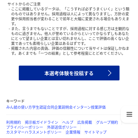
サイトからのご注意
ここに掲載しているデータは、「こうすれば必ずうまくいく」という類
のものではありません。採用過程は人によって異なりますし、方針の変
更や採用担当者が変わることで前年と大幅に変更される場合もありえま
す。
また、言うまでもないことですが、採用過程に対する感じ方は主観的な
ものに過ぎません。他人が誉めているからといってかならずしもあなた
にとって望ましい企業とは言い切れませんし、ここで評価の高くない企
業であっても素晴らしい企業はあるはずです。
掲載された内容の真偽、評価の信頼性について当サイトは保証しかねま
す。あくまでも「一つの結果」として参考程度にとどめてください。
本選考体験を投稿する
キーワード
みん就の使い方
学生認証
合同企業説明会
インターン
授業評価
利用規約
掲示板ガイドライン
ヘルプ
広告掲載
グループ規約
プライバシーポリシー
外部送信ポリシー
カスタマーハラスメントポリシー
企業情報
サイトマップ