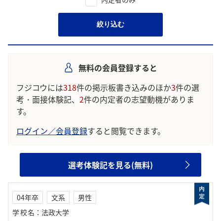
絞り込む
無料の会員登録すると
フジコウには
318
件の掲示板書き込みのほか
3
件の選
考・面接体験記、
2
件の内定者の志望動機がありま
す。
ログイン／会員登録
すると閲覧できます。
選考体験記を見る(無料)
04年卒
文系
男性
学校名
：
法政大学