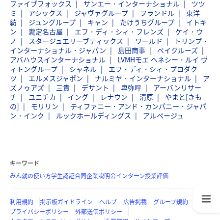
ファイブフォックス
サンエー・インターナショナル
ツツ
ミ
アシックス
ジャヴァグループ
フランドル
東洋
紡
ジュングループ
キャン
たけうちグループ
イトキ
ン
瀧定名古屋
エフ・ディ・シィ・フレンズ
ケイ・ウ
ノ
スタージュエリーブティックス
ワールド
トリンプ・
インターナショナル・ジャパン
島田商事
ベイクルーズ
アバハウスインターナショナル
LVMHモエ ヘネシー・ルイ ヴ
ィトングループ
シャネル
エフ・ディ・シィ・プロダク
ツ
エルメスジャポン
ナルミヤ・インターナショナル
ア
ズノゥアズ
三貴
デサント
卑弥呼
アーバンリサー
チ
ユニチカ
イング
レナウン
清原
やまと[きも
の]
モリリン
ティファニー・アンド・カンパニー・ジャパ
ン・インク
ルックホールディングス
アルページュ
キーワード
みん就の使い方
学生認証
合同企業説明会
インターン
授業評価
利用規約
掲示板ガイドライン
ヘルプ
広告掲載
グループ規約
プライバシーポリシー
外部送信ポリシー