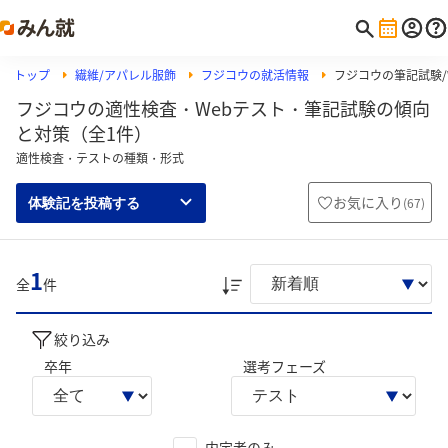
トップ
繊維/アパレル服飾
フジコウの就活情報
フジコウの筆記試験/W
フジコウの適性検査・Webテスト・筆記試験の傾向
と対策（全1件）
適性検査・テストの種類・形式
お気に入り
(
67
)
体験記を投稿する
1
全
件
絞り込み
卒年
選考フェーズ
内定者のみ