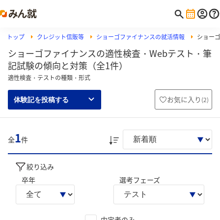
トップ
クレジット信販等
ショーゴファイナンスの就活情報
ショーゴ
ショーゴファイナンスの適性検査・Webテスト・筆
記試験の傾向と対策（全1件）
適性検査・テストの種類・形式
お気に入り
(
2
)
体験記を投稿する
1
全
件
絞り込み
卒年
選考フェーズ
内定者のみ