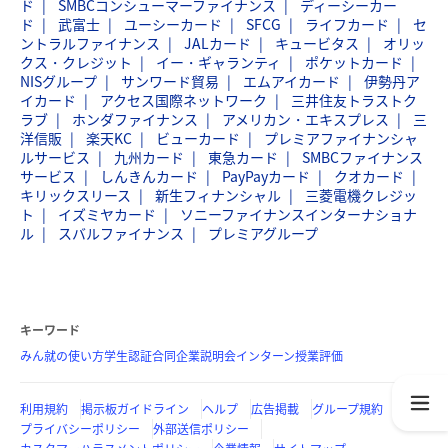
ド
SMBCコンシューマーファイナンス
ディーシーカー
ド
武富士
ユーシーカード
SFCG
ライフカード
セ
ントラルファイナンス
JALカード
キュービタス
オリッ
クス・クレジット
イー・ギャランティ
ポケットカード
NISグループ
サンワード貿易
エムアイカード
伊勢丹ア
イカード
アクセス国際ネットワーク
三井住友トラストク
ラブ
ホンダファイナンス
アメリカン・エキスプレス
三
洋信販
楽天KC
ビューカード
プレミアファイナンシャ
ルサービス
九州カード
東急カード
SMBCファイナンス
サービス
しんきんカード
PayPayカード
クオカード
キリックスリース
新生フィナンシャル
三菱電機クレジッ
ト
イズミヤカード
ソニーファイナンスインターナショナ
ル
スバルファイナンス
プレミアグループ
キーワード
みん就の使い方
学生認証
合同企業説明会
インターン
授業評価
利用規約
掲示板ガイドライン
ヘルプ
広告掲載
グループ規約
プライバシーポリシー
外部送信ポリシー