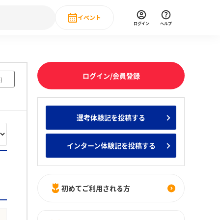
イベント
ログイン
ヘルプ
Event
の新卒就職人気企業ランキング
みんなのインターン人気企業ランキン
直近のイベント一覧
ログイン/会員登録
4
)
もっと見る
 IT・DX現場社員インタビュー
選考体験記を投稿する
の新卒就職人気企業ランキング
みんなのインターン人気企業ランキン
インターン体験記を投稿する
初めてご利用される方