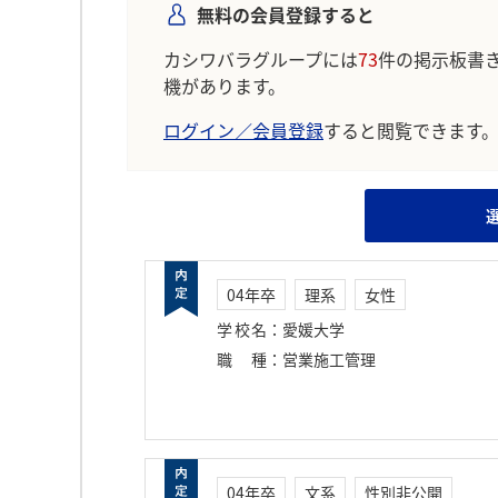
無料の会員登録すると
カシワバラグループには
73
件の掲示板書
機があります。
ログイン／会員登録
すると閲覧できます
04年卒
理系
女性
学校名
：
愛媛大学
職種
：
営業施工管理
04年卒
文系
性別非公開