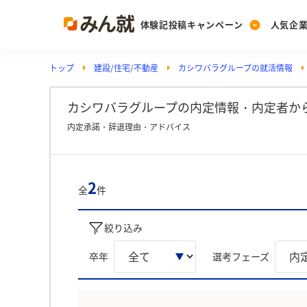
体験記投稿キャンペーン
人気企
トップ
建設/住宅/不動産
カシワバラグループの就活情報
Post
Ranking
PickUp
投稿する
ランキングを見る
注目の企業特集
カシワバラグループの内定情報・内定者か
内定承諾・辞退理由・アドバイス
Vote
投票する
2
全
件
動画で知ろう！業界・
絞り込み
卒年
選考フェーズ