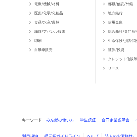
電機/機械/材料
都銀/信託/外銀
医薬/化学/化粧品
地方銀行
食品/水産/農林
信用金庫
繊維/アパレル服飾
総合商社/専門商
印刷
生命保険/損害保
自動車販売
証券/投資
クレジット信販
リース
キーワード
みん就の使い方
学生認証
合同企業説明会
利用規約
掲示板ガイドライン
ヘルプ
法人のお客様はこ