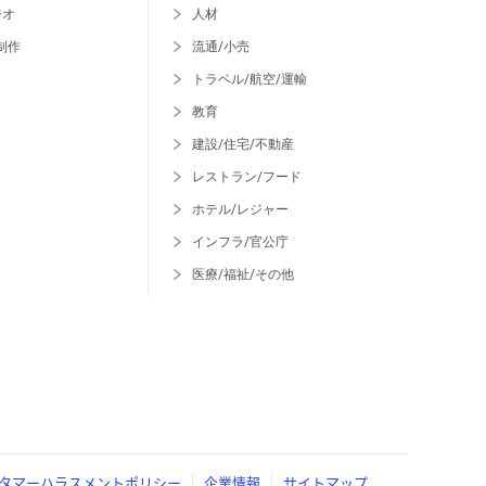
ジオ
人材
制作
流通/小売
トラベル/航空/運輸
教育
建設/住宅/不動産
レストラン/フード
ホテル/レジャー
インフラ/官公庁
医療/福祉/その他
タマーハラスメントポリシー
企業情報
サイトマップ