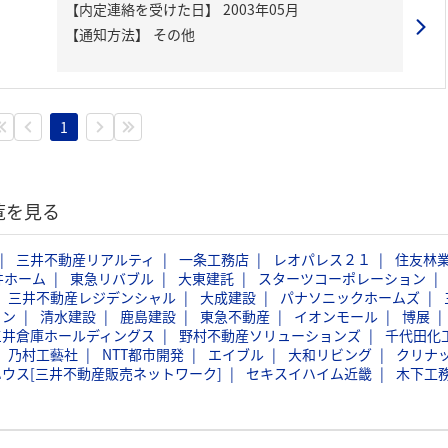
【内定連絡を受けた日】
2003年05月
【通知方法】
その他
1
覧を見る
三井不動産リアルティ
一条工務店
レオパレス２１
住友林
井ホーム
東急リバブル
大東建託
スターツコーポレーション
三井不動産レジデンシャル
大成建設
パナソニックホームズ
ョン
清水建設
鹿島建設
東急不動産
イオンモール
博展
三井倉庫ホールディングス
野村不動産ソリューションズ
千代田化
乃村工藝社
NTT都市開発
エイブル
大和リビング
クリナ
ウス[三井不動産販売ネットワーク]
セキスイハイム近畿
木下工