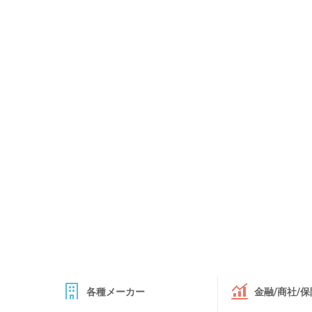
各種メーカー
金融/商社/保