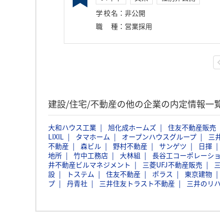
学校名
：
非公開
職種
：
営業採用
建設/住宅/不動産の他の企業の内定情報一
大和ハウス工業
旭化成ホームズ
住友不動産販売
LIXIL
タマホーム
オープンハウスグループ
三
不動産
森ビル
野村不動産
サンゲツ
日揮
地所
竹中工務店
大林組
長谷工コーポレーシ
井不動産ビルマネジメント
三菱UFJ不動産販売
設
トステム
住友不動産
ポラス
東京建物
プ
丹青社
三井住友トラスト不動産
三井のリハ