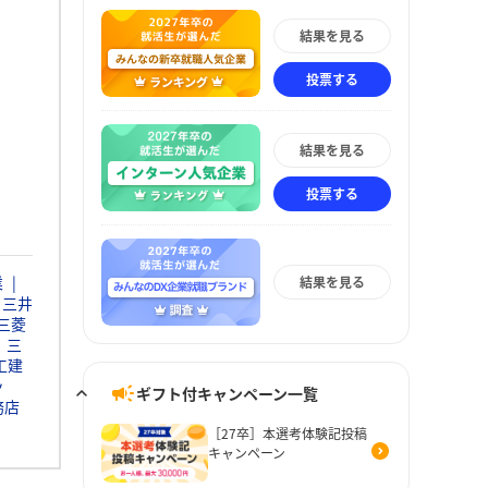
結果を見る
投票する
結果を見る
投票する
業
結果を見る
三井
三菱
三
工建
ッ
ギフト付キャンペーン一覧
務店
［27卒］本選考体験記投稿
キャンペーン