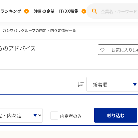
業ランキング
注目の企業・IT/DX特集
カシワバラグループの内定・内々定情報一覧
注目の企業特集
みんなのIT業界新卒就職人気企業ランキング
みんな
[27卒] 本選考体験記投稿キャンペーン
28卒 注目企業特集
27卒 注目企業特集
みんなのDX企業就職ブランド調査
らのアドバイス
お気に入り
(
1
注目のIT・DX企業特集
28卒 IT・DX企業特集
27卒 IT・DX企業特集
28卒
みんなのIT業界新卒就職人気企業ランキング
みんな
企業研究
絞り込む
内定者のみ