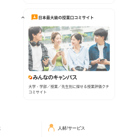
日本最大級の授業口コミサイト
大学・学部／授業／先生別に探せる授業評価クチ
コミサイト
ミ
人材/サービス