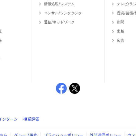
情報処理/システム
テレビ/ラ
コンサル/シンクタンク
音楽/芸能/
通信/ネットワーク
新聞
社
出版
険
広告
等
インターン
授業評価
ちら
グループ規約
プライバシーポリシー
外部送信ポリシー
カス