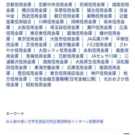
京都信用金庫
京都中央信用金庫
尼崎信用金庫
城南信用
金庫
横浜信用金庫
多摩信用金庫
城北信用金庫
信金
中金
西武信用金庫
朝日信用金庫
巣鴨信用金庫
近畿
産業信用組合
川崎信用金庫
岡崎信用金庫
岐阜信用金
庫
大阪信用金庫
埼玉縣信用金庫
瀬戸信用金庫
広島
信用金庫
東京東信用金庫
碧海信用金庫
播州信用金
庫
東京信用金庫
大阪市信用金庫
JA兵庫六甲
平塚信
用金庫
芝信用金庫
近畿労働金庫
川口信用金庫
さわ
やか信用金庫
大阪シティ信用金庫
永和信用金庫
飯能信
用金庫
青梅信用金庫
日新信用金庫
JAセレサ川崎
三
浦藤沢信用金庫
湘南信用金庫
大阪厚生信用金庫
浜松磐
田信用金庫
東海労働金庫
兵庫信用金庫
姫路信用金
庫
豊田信用金庫
東京信用保証協会
神戸信用金庫
枚
方信用金庫
住宅金融支援機構[住宅金融公庫]
北おおさか信
用金庫
昭和信用金庫
キーワード
みん就の使い方
学生認証
合同企業説明会
インターン
授業評価