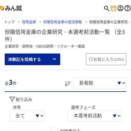
トップ
信用金庫
但陽信用金庫の就活情報
但陽信用金庫の企業研究
但陽信用金庫の企業研究・本選考前活動一覧 （全3
件）
企業研究・説明会・OBOG訪問・リクルーター面談
お気に入り
(
2293
)
体験記を投稿する
3
全
件
絞り込み
卒年
選考フェーズ
内定者のみ