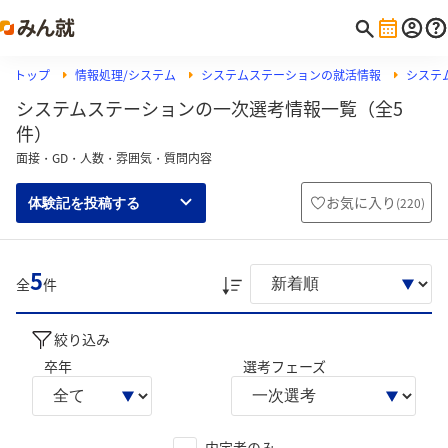
トップ
情報処理/システム
システムステーションの就活情報
システ
システムステーションの一次選考情報一覧（全5
件）
面接・GD・人数・雰囲気・質問内容
お気に入り
(
220
)
体験記を投稿する
5
全
件
絞り込み
卒年
選考フェーズ
内定者のみ