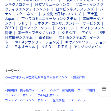
ンテクノロジー
日立ソリューションズ
ソニー・インタラ
クティブエンタテインメント
日本ビジネスシステムズ
パ
ナソニック コネクト
東京海上日動システムズ
富士通
Japan
京セラコミュニケーションシステム
帝国データバ
ンク
Ｓｋｙ
日本タタ・コンサルタンシー・サービシズ
ZOZO
日本マイクロソフト
マクロミル
ヤマトシステム
開発
第一ライフテクノクロス
ぐるなび
アイル
JR東
日本情報システム
電通総研
富士通システムズ・イース
ト
NECネクサソリューションズ
キヤノンITソリューション
ズ
日本オラクル
ＮＳＤ
ＤＴＳ
アマゾンジャパン
キーワード
みん就の使い方
学生認証
合同企業説明会
インターン
授業評価
利用規約
掲示板ガイドライン
ヘルプ
広告掲載
グループ規約
プライバシーポリシー
外部送信ポリシー
カスタマーハラスメントポリシー
企業情報
サイトマップ