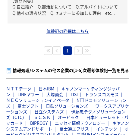
【質問内容】
Q.自己紹介 Q.部活動について Q.アルバイトについて
Q.他社の選考状況 Q.セミナーに参加した理由 etc...
体験記の詳細はこちら
1
情報処理/システムの他の企業の[1-5]次選考体験記一覧を見る
ＮＴＴデータ
日本IBM
キヤノンマーケティングジャパ
ン
LINEヤフー
大塚商会
TISI
トランスコスモス
ＮＥＣソリューションイノベータ
NTTドコモソリューション
ズ
富士ソフト
日鉄ソリューションズ
ワークスアプリケ
ーションズ
日立システムズ
伊藤忠テクノソリューション
ズ（CTC）
ＳＣＳＫ
オービック
日本ヒューレット・パ
ッカード
BIPROGY
ニッセイ情報テクノロジー
キヤノン
システムアンドサポート
富士通エフサス
インテック
オ
ービックビジネスコンサルタント
三菱UFJインフォメーショ