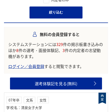
絞り込む
無料の会員登録すると
システムステーションには
329
件の掲示板書き込みの
ほか
8
件の選考・面接体験記、
3
件の内定者の志望動
機があります。
ログイン／会員登録
すると閲覧できます。
選考体験記を見る(無料)
07年卒
文系
女性
学校名
：
清泉女子大学