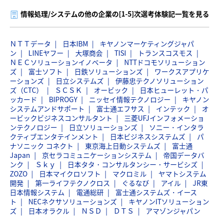
情報処理/システムの他の企業の[1-5]次選考体験記一覧を見る
ＮＴＴデータ
日本IBM
キヤノンマーケティングジャパ
ン
LINEヤフー
大塚商会
TISI
トランスコスモス
ＮＥＣソリューションイノベータ
NTTドコモソリューション
ズ
富士ソフト
日鉄ソリューションズ
ワークスアプリケ
ーションズ
日立システムズ
伊藤忠テクノソリューション
ズ（CTC）
ＳＣＳＫ
オービック
日本ヒューレット・パ
ッカード
BIPROGY
ニッセイ情報テクノロジー
キヤノン
システムアンドサポート
富士通エフサス
インテック
オ
ービックビジネスコンサルタント
三菱UFJインフォメーショ
ンテクノロジー
日立ソリューションズ
ソニー・インタラ
クティブエンタテインメント
日本ビジネスシステムズ
パ
ナソニック コネクト
東京海上日動システムズ
富士通
Japan
京セラコミュニケーションシステム
帝国データバ
ンク
Ｓｋｙ
日本タタ・コンサルタンシー・サービシズ
ZOZO
日本マイクロソフト
マクロミル
ヤマトシステム
開発
第一ライフテクノクロス
ぐるなび
アイル
JR東
日本情報システム
電通総研
富士通システムズ・イース
ト
NECネクサソリューションズ
キヤノンITソリューション
ズ
日本オラクル
ＮＳＤ
ＤＴＳ
アマゾンジャパン