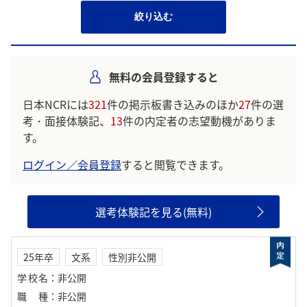
絞り込む
無料の会員登録すると
日本NCRには
321
件の掲示板書き込みのほか
27
件の選
考・面接体験記、
13
件の内定者の志望動機がありま
す。
ログイン／会員登録
すると閲覧できます。
選考体験記を見る(無料)
25年卒
文系
性別非公開
学校名
：
非公開
職種
：
非公開