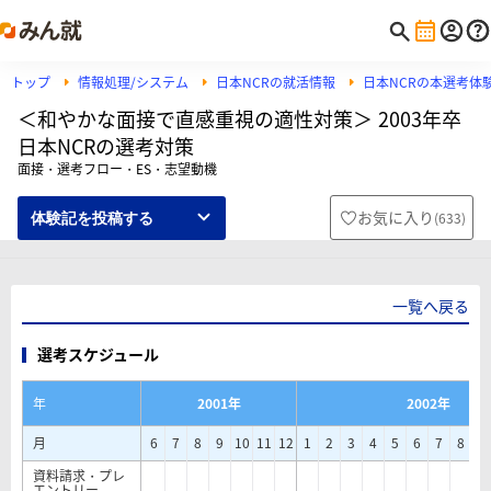
トップ
情報処理/システム
日本NCRの就活情報
日本NCRの本選考体
＜和やかな面接で直感重視の適性対策＞ 2003年卒
日本NCRの選考対策
面接・選考フロー・ES・志望動機
お気に入り
(
633
)
体験記を投稿する
一覧へ戻る
選考スケジュール
年
2001年
2002年
月
6
7
8
9
10
11
12
1
2
3
4
5
6
7
8
9
資料請求・プレ
エントリー