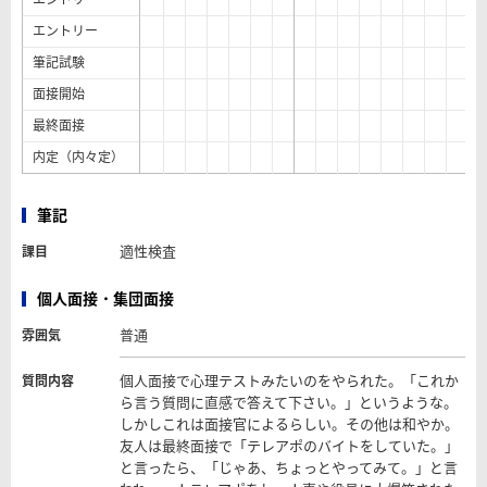
エントリー
筆記試験
面接開始
最終面接
内定（内々定）
筆記
適性検査
課目
個人面接・集団面接
普通
雰囲気
個人面接で心理テストみたいのをやられた。「これか
質問内容
ら言う質問に直感で答えて下さい。」というような。
しかしこれは面接官によるらしい。その他は和やか。
友人は最終面接で「テレアポのバイトをしていた。」
と言ったら、「じゃあ、ちょっとやってみて。」と言