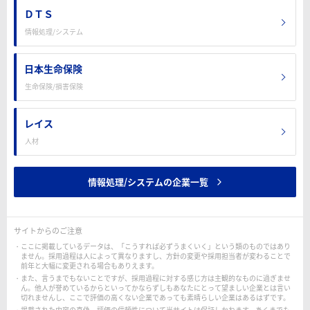
ＤＴＳ
情報処理/システム
日本生命保険
生命保険/損害保険
レイス
人材
情報処理/システムの企業一覧
サイトからのご注意
ここに掲載しているデータは、「こうすれば必ずうまくいく」という類のものではあり
ません。採用過程は人によって異なりますし、方針の変更や採用担当者が変わることで
前年と大幅に変更される場合もありえます。
また、言うまでもないことですが、採用過程に対する感じ方は主観的なものに過ぎませ
ん。他人が誉めているからといってかならずしもあなたにとって望ましい企業とは言い
切れませんし、ここで評価の高くない企業であっても素晴らしい企業はあるはずです。
掲載された内容の真偽、評価の信頼性について当サイトは保証しかねます。あくまでも