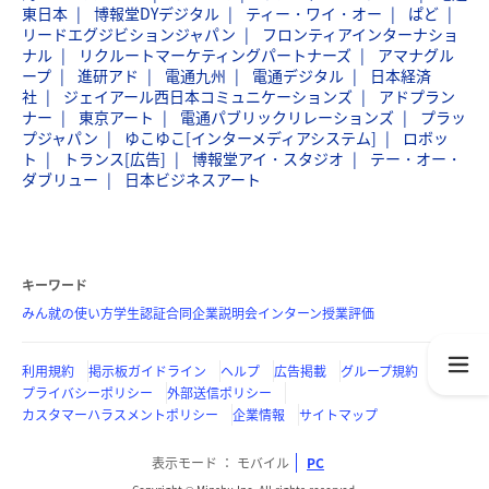
東日本
博報堂DYデジタル
ティー・ワイ・オー
ぱど
リードエグジビションジャパン
フロンティアインターナショ
ナル
リクルートマーケティングパートナーズ
アマナグル
ープ
進研アド
電通九州
電通デジタル
日本経済
社
ジェイアール西日本コミュニケーションズ
アドプラン
ナー
東京アート
電通パブリックリレーションズ
プラッ
プジャパン
ゆこゆこ[インターメディアシステム]
ロボッ
ト
トランス[広告]
博報堂アイ・スタジオ
テー・オー・
ダブリュー
日本ビジネスアート
キーワード
みん就の使い方
学生認証
合同企業説明会
インターン
授業評価
利用規約
掲示板ガイドライン
ヘルプ
広告掲載
グループ規約
プライバシーポリシー
外部送信ポリシー
カスタマーハラスメントポリシー
企業情報
サイトマップ
表示モード
モバイル
PC