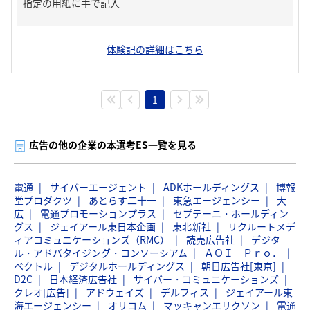
指定の用紙に手で記入
体験記の詳細はこちら
1
広告の他の企業の本選考ES一覧を見る
電通
サイバーエージェント
ADKホールディングス
博報
堂プロダクツ
あとらす二十一
東急エージェンシー
大
広
電通プロモーションプラス
セプテーニ・ホールディン
グス
ジェイアール東日本企画
東北新社
リクルートメデ
ィアコミュニケーションズ（RMC）
読売広告社
デジタ
ル・アドバタイジング・コンソーシアム
ＡＯＩ Ｐｒｏ．
ベクトル
デジタルホールディングス
朝日広告社[東京]
D2C
日本経済広告社
サイバー・コミュニケーションズ
クレオ[広告]
アドウェイズ
デルフィス
ジェイアール東
海エージェンシー
オリコム
マッキャンエリクソン
電通