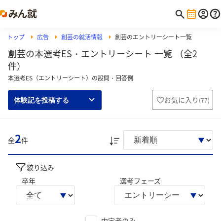
トップ
広告
創芸の就活情報
創芸のエントリーシート一覧
創芸の本選考ES・エントリーシート 一覧 （全2
件）
本選考ES（エントリーシート）の設問・回答例
お気に入り
(
77
)
体験記を投稿する
2
全
件
絞り込み
卒年
選考フェーズ
内定者のみ