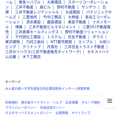
ーム
東急リバブル
大東建託
スターツコーポレーショ
ン
三井不動産
森ビル
野村不動産
サンゲツ
日
揮
三井不動産レジデンシャル
大成建設
パナソニックホ
ームズ
三菱地所
竹中工務店
大林組
長谷工コーポレ
ーション
清水建設
鹿島建設
東急不動産
イオンモー
ル
博展
三井不動産ビルマネジメント
三菱UFJ不動産販
売
三井倉庫ホールディングス
野村不動産ソリューション
ズ
千代田化工建設
トステム
住友不動産
ポラス
東京建物
乃村工藝社
NTT都市開発
エイブル
大和リ
ビング
クリナップ
丹青社
三井住友トラスト不動産
三井のリハウス[三井不動産販売ネットワーク]
セキスイハイ
ム近畿
木下工務店
キーワード
みん就の使い方
学生認証
合同企業説明会
インターン
授業評価
利用規約
掲示板ガイドライン
ヘルプ
広告掲載
グループ規約
プライバシーポリシー
外部送信ポリシー
カスタマーハラスメントポリシー
企業情報
サイトマップ