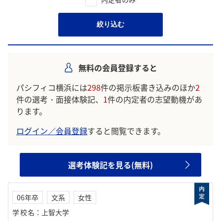
絞り込む
無料の会員登録すると
パシフィコ横浜には
298
件の掲示板書き込みのほか
2
件の選考・面接体験記、
1
件の内定者の志望動機があ
ります。
ログイン／会員登録
すると閲覧できます。
選考体験記を見る(無料)
06年卒
文系
女性
学校名
：
上智大学