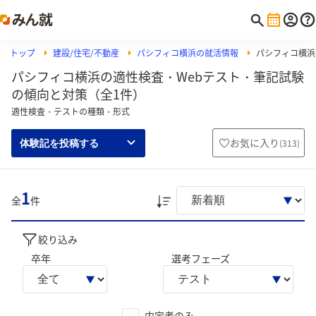
トップ
建設/住宅/不動産
パシフィコ横浜の就活情報
パシフィコ横浜の
パシフィコ横浜の適性検査・Webテスト・筆記試験
の傾向と対策（全1件）
適性検査・テストの種類・形式
お気に入り
(
313
)
体験記を投稿する
1
全
件
絞り込み
卒年
選考フェーズ
内定者のみ