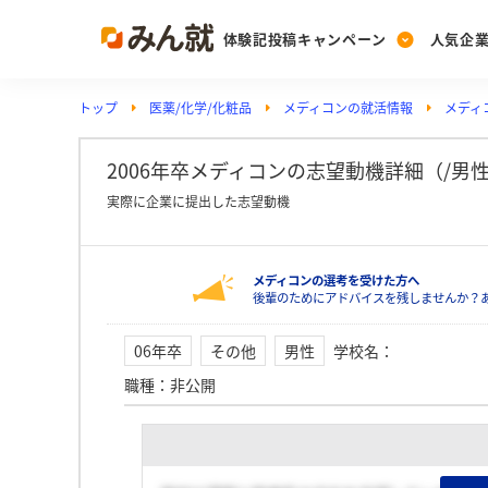
体験記投稿キャンペーン
人気企
トップ
医薬/化学/化粧品
メディコンの就活情報
メディ
Post
Ranking
PickUp
投稿する
ランキングを見る
注目の企業特集
2006年卒メディコンの志望動機詳細（/男
実際に企業に提出した志望動機
Vote
メディコンの選考を受けた方へ
投票する
後輩のためにアドバイスを残しませんか？
動画で知ろう！業界・
06年卒
その他
男性
学校名
：
職種
：
非公開