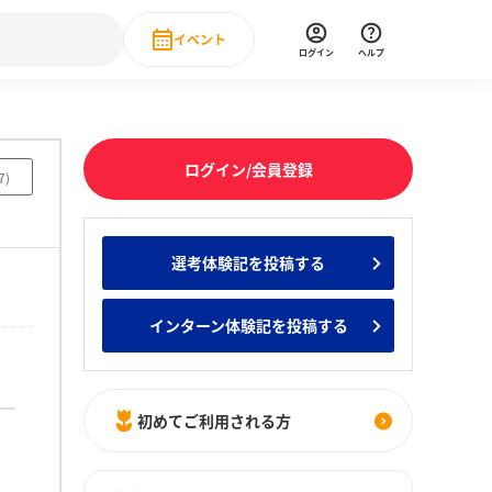
イベント
ログイン
ヘルプ
Event
の新卒就職人気企業ランキング
みんなのインターン人気企業ランキン
直近のイベント一覧
ログイン/会員登録
7
)
もっと見る
 IT・DX現場社員インタビュー
選考体験記を投稿する
の新卒就職人気企業ランキング
みんなのインターン人気企業ランキン
インターン体験記を投稿する
初めてご利用される方