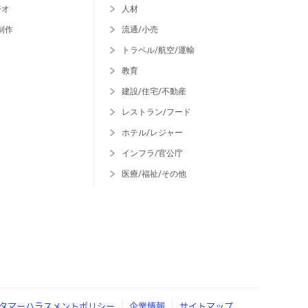
ジオ
人材
制作
流通/小売
トラベル/航空/運輸
教育
建設/住宅/不動産
レストラン/フード
ホテル/レジャー
インフラ/官公庁
医療/福祉/その他
タマーハラスメントポリシー
企業情報
サイトマップ