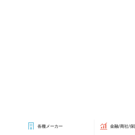
各種メーカー
金融/商社/保