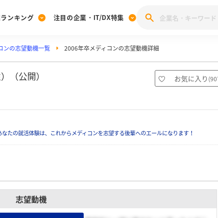
業ランキング
注目の企業・IT/DX特集
コンの志望動機一覧
2006年卒メディコンの志望動機詳細
注目の企業特集
みんなのIT業界新卒就職人気企業ランキング
みんな
[27卒] 本選考体験記投稿キャンペーン
28卒 注目企業特集
27卒 注目企業特集
みんなのDX企業就職ブランド調査
性）（公開）
お気に入り
(
90
注目のIT・DX企業特集
28卒 IT・DX企業特集
27卒 IT・DX企業特集
28卒
みんなのIT業界新卒就職人気企業ランキング
みんな
あなたの就活体験は、これからメディコンを志望する後輩へのエールになります！
企業研究
志望動機