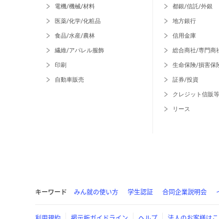
電機/機械/材料
都銀/信託/外銀
医薬/化学/化粧品
地方銀行
食品/水産/農林
信用金庫
繊維/アパレル服飾
総合商社/専門商
印刷
生命保険/損害保
自動車販売
証券/投資
クレジット信販
リース
キーワード
みん就の使い方
学生認証
合同企業説明会
利用規約
掲示板ガイドライン
ヘルプ
法人のお客様はこ