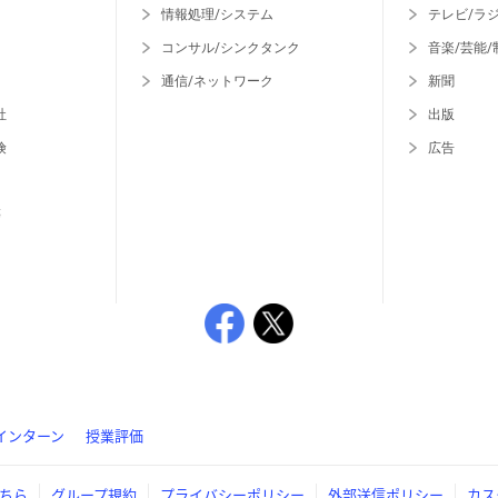
情報処理/システム
テレビ/ラ
コンサル/シンクタンク
音楽/芸能/
通信/ネットワーク
新聞
社
出版
険
広告
等
インターン
授業評価
ちら
グループ規約
プライバシーポリシー
外部送信ポリシー
カス