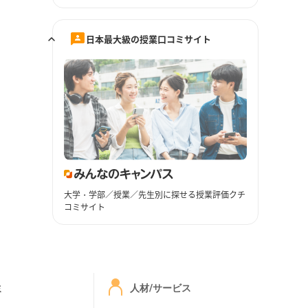
日本最大級の授業口コミサイト
大学・学部／授業／先生別に探せる授業評価クチ
コミサイト
ミ
人材/サービス