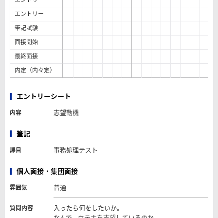
エントリー
筆記試験
面接開始
最終面接
内定（内々定）
エントリーシート
志望動機
内容
筆記
事務処理テスト
課目
個人面接・集団面接
普通
雰囲気
入ったら何をしたいか。
質問内容
なんで、ウテナを志望しているのか。