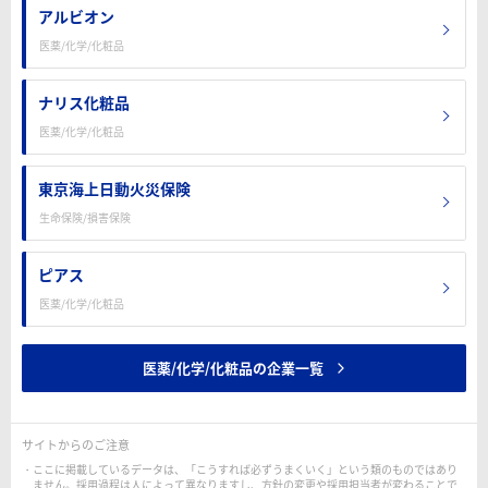
アルビオン
医薬/化学/化粧品
ナリス化粧品
医薬/化学/化粧品
東京海上日動火災保険
生命保険/損害保険
ピアス
医薬/化学/化粧品
医薬/化学/化粧品の企業一覧
サイトからのご注意
ここに掲載しているデータは、「こうすれば必ずうまくいく」という類のものではあり
ません。採用過程は人によって異なりますし、方針の変更や採用担当者が変わることで