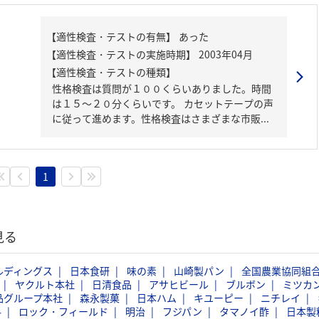
【適性検査・テストの種類】
性格検査は質問が１００くらいありました。時間
は１５～２０分くらいです。 カセットテープの声
に従って進めます。性格検査はさまざまな市販...
1
見る
ルディングス
日本食研
味の素
山崎製パン
全国農業協同組
ヤクルト本社
日清食品
アサヒビール
ブルボン
ミツカ
品グループ本社
森永製菓
日本ハム
キユーピー
ニチレイ
料
ロック・フィールド
明治
フジパン
タマノイ酢
日本製