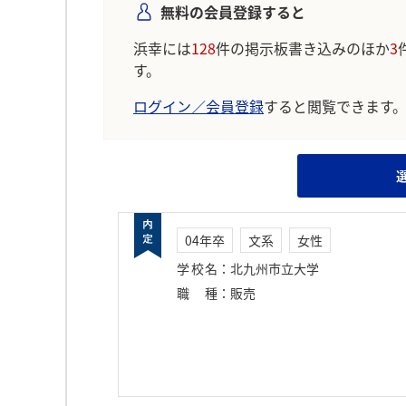
無料の会員登録すると
浜幸には
128
件の掲示板書き込みのほか
3
す。
ログイン／会員登録
すると閲覧できます
04年卒
文系
女性
学校名
：
北九州市立大学
職種
：
販売