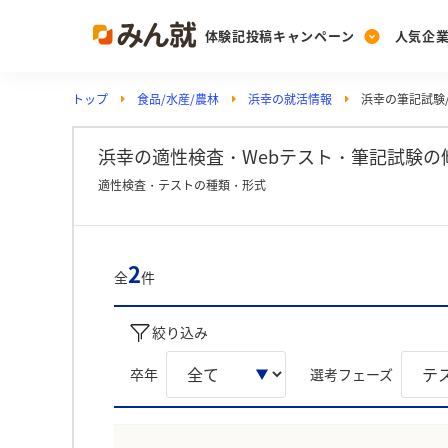
体験記投稿キャンペーン
人気企
トップ
食品/水産/農林
浜幸の就活情報
浜幸の筆記試験/
Post
Ranking
PickUp
投稿する
ランキングを見る
注目の企業特集
浜幸の適性検査・Webテスト・筆記試験の
適性検査・テストの種類・形式
Vote
投票する
2
全
件
動画で知ろう！業界・
絞り込み
卒年
選考フェーズ