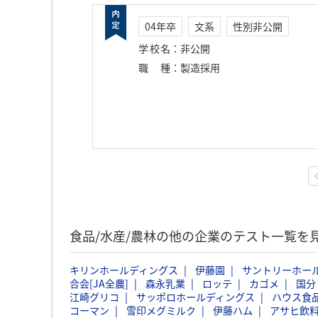
04年卒
文系
性別非公開
学校名
：
非公開
職種
：
製造採用
食品/水産/農林の他の企業のテスト一覧を
キリンホールディングス
伊藤園
サントリーホー
合会[JA全農]
森永乳業
ロッテ
カゴメ
国分
江崎グリコ
サッポロホールディングス
ハウス食
コーマン
雪印メグミルク
伊藤ハム
アサヒ飲