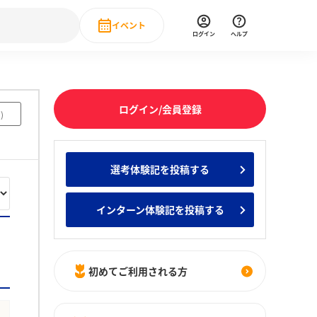
イベント
ログイン
ヘルプ
Event
の新卒就職人気企業ランキング
みんなのインターン人気企業ランキン
直近のイベント一覧
ログイン/会員登録
2
)
もっと見る
 IT・DX現場社員インタビュー
選考体験記を投稿する
の新卒就職人気企業ランキング
みんなのインターン人気企業ランキン
インターン体験記を投稿する
初めてご利用される方