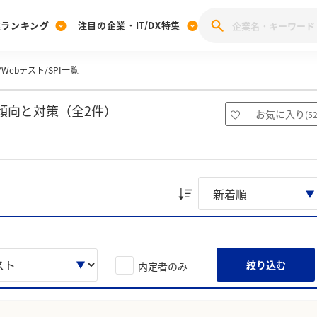
業ランキング
注目の企業・IT/DX特集
Webテスト/SPI一覧
注目の企業特集
みんなのIT業界新卒就職人気企業ランキング
みんな
[27卒] 本選考体験記投稿キャンペーン
28卒 注目企業特集
27卒 注目企業特集
みんなのDX企業就職ブランド調査
傾向と対策（全2件）
お気に入り
(
5
注目のIT・DX企業特集
28卒 IT・DX企業特集
27卒 IT・DX企業特集
28卒
みんなのIT業界新卒就職人気企業ランキング
みんな
企業研究
絞り込む
内定者のみ