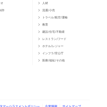
ジオ
人材
制作
流通/小売
トラベル/航空/運輸
教育
建設/住宅/不動産
レストラン/フード
ホテル/レジャー
インフラ/官公庁
医療/福祉/その他
タマーハラスメントポリシー
企業情報
サイトマップ