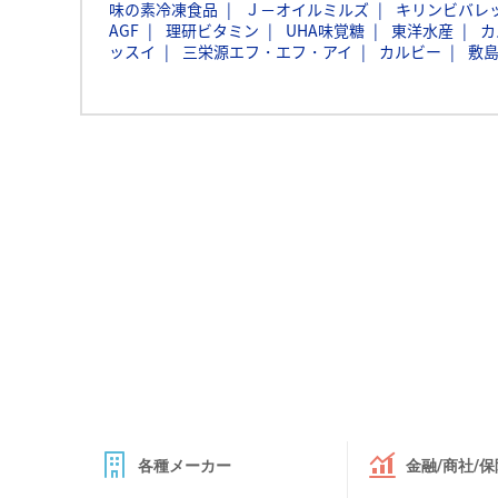
味の素冷凍食品
Ｊ－オイルミルズ
キリンビバレ
AGF
理研ビタミン
UHA味覚糖
東洋水産
カ
ッスイ
三栄源エフ・エフ・アイ
カルビー
敷
各種メーカー
金融/商社/保