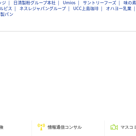
ッジ
日清製粉グループ本社
Umios
サントリーフーズ
味の
ルピス
ネスレジャパングループ
UCC上島珈琲
オハヨー乳業
島製パン
険
情報通信コンサル
マスコ