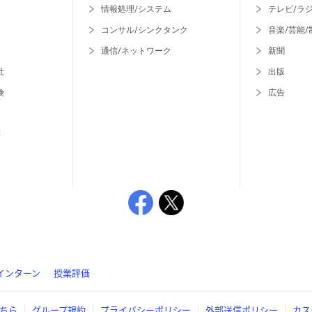
情報処理/システム
テレビ/ラ
コンサル/シンクタンク
音楽/芸能/
通信/ネットワーク
新聞
社
出版
険
広告
等
インターン
授業評価
ちら
グループ規約
プライバシーポリシー
外部送信ポリシー
カス