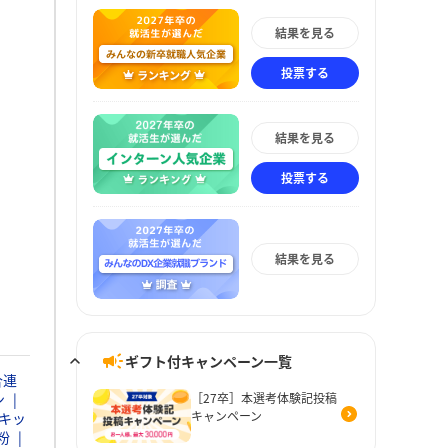
結果を見る
投票する
結果を見る
投票する
結果を見る
ギフト付キャンペーン一覧
合連
ン
［27卒］本選考体験記投稿
キャンペーン
キッ
粉