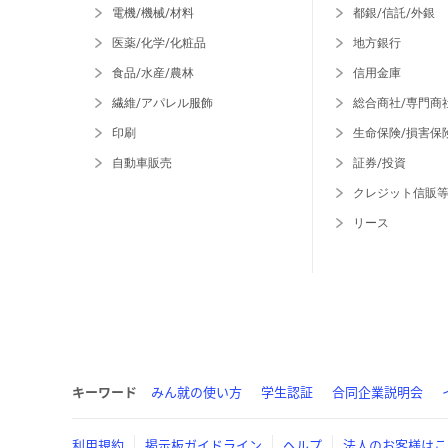
電機/機械/材料
都銀/信託/外銀
医薬/化学/化粧品
地方銀行
食品/水産/農林
信用金庫
繊維/アパレル服飾
総合商社/専門商
印刷
生命保険/損害保
自動車販売
証券/投資
クレジット信販
リース
キーワード
みん就の使い方
学生認証
合同企業説明会
利用規約
掲示板ガイドライン
ヘルプ
法人のお客様はこ