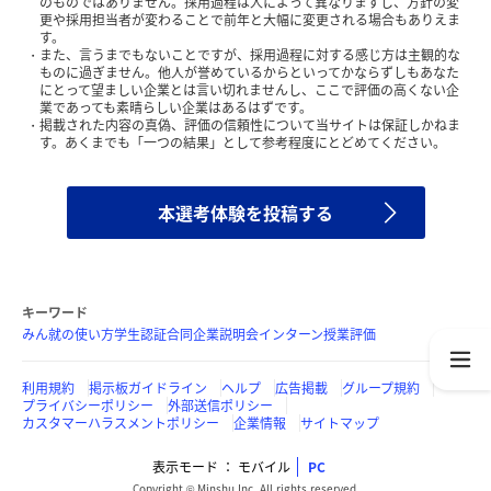
のものではありません。採用過程は人によって異なりますし、方針の変
更や採用担当者が変わることで前年と大幅に変更される場合もありえま
す。
また、言うまでもないことですが、採用過程に対する感じ方は主観的な
ものに過ぎません。他人が誉めているからといってかならずしもあなた
にとって望ましい企業とは言い切れませんし、ここで評価の高くない企
業であっても素晴らしい企業はあるはずです。
掲載された内容の真偽、評価の信頼性について当サイトは保証しかねま
す。あくまでも「一つの結果」として参考程度にとどめてください。
本選考体験を投稿する
キーワード
みん就の使い方
学生認証
合同企業説明会
インターン
授業評価
利用規約
掲示板ガイドライン
ヘルプ
広告掲載
グループ規約
プライバシーポリシー
外部送信ポリシー
カスタマーハラスメントポリシー
企業情報
サイトマップ
表示モード
モバイル
PC
Copyright © Minshu Inc. All rights reserved.