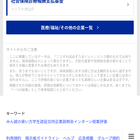
社会保険診療報酬支払基金
インフラ/官公庁
医療/福祉/その他の企業一覧
サイトからのご注意
ここに掲載しているデータは、「こうすれば必ずうまくいく」という類のものではあり
ません。採用過程は人によって異なりますし、方針の変更や採用担当者が変わることで
前年と大幅に変更される場合もありえます。
また、言うまでもないことですが、採用過程に対する感じ方は主観的なものに過ぎませ
ん。他人が誉めているからといってかならずしもあなたにとって望ましい企業とは言い
切れませんし、ここで評価の高くない企業であっても素晴らしい企業はあるはずです。
掲載された内容の真偽、評価の信頼性について当サイトは保証しかねます。あくまでも
「一つの結果」として参考程度にとどめてください。
キーワード
みん就の使い方
学生認証
合同企業説明会
インターン
授業評価
利用規約
掲示板ガイドライン
ヘルプ
広告掲載
グループ規約