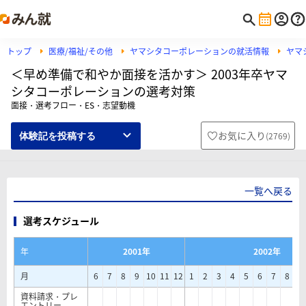
トップ
医療/福祉/その他
ヤマシタコーポレーションの就活情報
ヤマ
＜早め準備で和やか面接を活かす＞ 2003年卒ヤマ
シタコーポレーションの選考対策
面接・選考フロー・ES・志望動機
お気に入り
(
2769
)
体験記を投稿する
一覧へ戻る
選考スケジュール
年
2001年
2002年
月
6
7
8
9
10
11
12
1
2
3
4
5
6
7
8
9
資料請求・プレ
エントリー