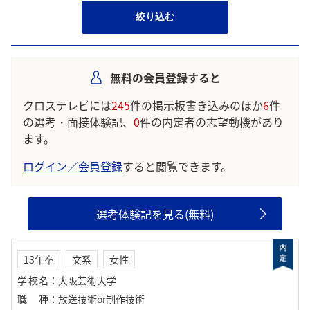
絞り込む
無料の会員登録すると
クロステレビには
245
件の掲示板書き込みのほか
6
件
の選考・面接体験記、
0
件の内定者の志望動機があり
ます。
ログイン／会員登録
すると閲覧できます。
選考体験記を見る(無料)
13年卒
文系
女性
学校名
：
大阪芸術大学
職種
：
放送技術or制作技術