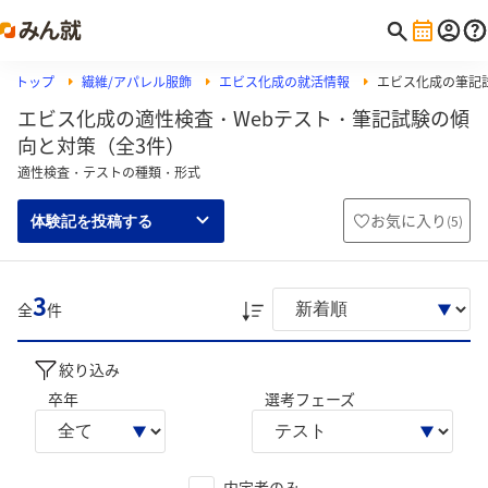
トップ
繊維/アパレル服飾
エビス化成の就活情報
エビス化成の筆記試験
エビス化成の適性検査・Webテスト・筆記試験の傾
向と対策（全3件）
適性検査・テストの種類・形式
お気に入り
(
5
)
体験記を投稿する
3
全
件
絞り込み
卒年
選考フェーズ
内定者のみ