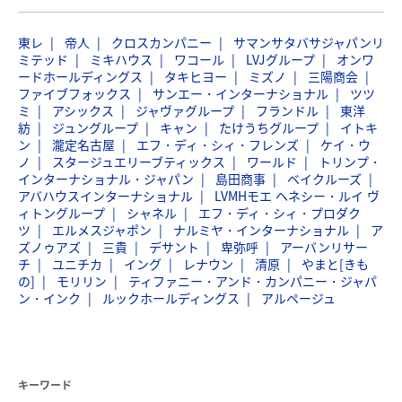
東レ
帝人
クロスカンパニー
サマンサタバサジャパンリ
ミテッド
ミキハウス
ワコール
LVJグループ
オンワ
ードホールディングス
タキヒヨー
ミズノ
三陽商会
ファイブフォックス
サンエー・インターナショナル
ツツ
ミ
アシックス
ジャヴァグループ
フランドル
東洋
紡
ジュングループ
キャン
たけうちグループ
イトキ
ン
瀧定名古屋
エフ・ディ・シィ・フレンズ
ケイ・ウ
ノ
スタージュエリーブティックス
ワールド
トリンプ・
インターナショナル・ジャパン
島田商事
ベイクルーズ
アバハウスインターナショナル
LVMHモエ ヘネシー・ルイ ヴ
ィトングループ
シャネル
エフ・ディ・シィ・プロダク
ツ
エルメスジャポン
ナルミヤ・インターナショナル
ア
ズノゥアズ
三貴
デサント
卑弥呼
アーバンリサー
チ
ユニチカ
イング
レナウン
清原
やまと[きも
の]
モリリン
ティファニー・アンド・カンパニー・ジャパ
ン・インク
ルックホールディングス
アルページュ
キーワード