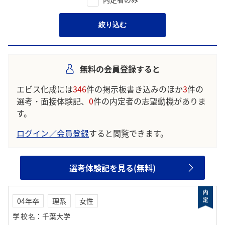
絞り込む
無料の会員登録すると
エビス化成には
346
件の掲示板書き込みのほか
3
件の
選考・面接体験記、
0
件の内定者の志望動機がありま
す。
ログイン／会員登録
すると閲覧できます。
選考体験記を見る(無料)
04年卒
理系
女性
学校名
：
千葉大学