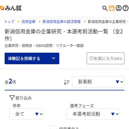
トップ
信用金庫
新潟信用金庫の就活情報
新潟信用金庫の企業研究
新潟信用金庫の企業研究・本選考前活動一覧 （全2
件）
企業研究・説明会・OBOG訪問・リクルーター面談
お気に入り
(
661
)
体験記を投稿する
2
全
件
絞り込み
卒年
選考フェーズ
内定者のみ