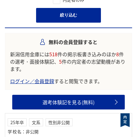
絞り込む
無料の会員登録すると
新潟信用金庫には
518
件の掲示板書き込みのほか
8
件
の選考・面接体験記、
5
件の内定者の志望動機があり
ます。
ログイン／会員登録
すると閲覧できます。
選考体験記を見る(無料)
25年卒
文系
性別非公開
学校名
：
非公開