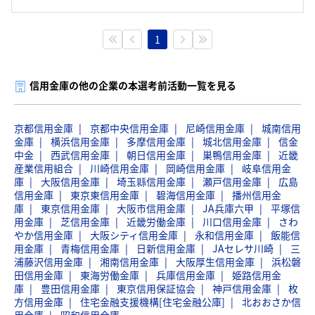
1
信用金庫の他の企業の本選考前活動一覧を見る
京都信用金庫
京都中央信用金庫
尼崎信用金庫
城南信用
金庫
横浜信用金庫
多摩信用金庫
城北信用金庫
信金
中金
西武信用金庫
朝日信用金庫
巣鴨信用金庫
近畿
産業信用組合
川崎信用金庫
岡崎信用金庫
岐阜信用金
庫
大阪信用金庫
埼玉縣信用金庫
瀬戸信用金庫
広島
信用金庫
東京東信用金庫
碧海信用金庫
播州信用金
庫
東京信用金庫
大阪市信用金庫
JA兵庫六甲
平塚信
用金庫
芝信用金庫
近畿労働金庫
川口信用金庫
さわ
やか信用金庫
大阪シティ信用金庫
永和信用金庫
飯能信
用金庫
青梅信用金庫
日新信用金庫
JAセレサ川崎
三
浦藤沢信用金庫
湘南信用金庫
大阪厚生信用金庫
浜松磐
田信用金庫
東海労働金庫
兵庫信用金庫
姫路信用金
庫
豊田信用金庫
東京信用保証協会
神戸信用金庫
枚
方信用金庫
住宅金融支援機構[住宅金融公庫]
北おおさか信