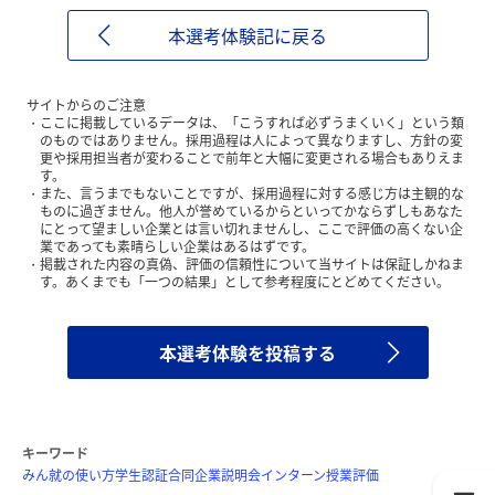
本選考体験記に戻る
サイトからのご注意
ここに掲載しているデータは、「こうすれば必ずうまくいく」という類
のものではありません。採用過程は人によって異なりますし、方針の変
更や採用担当者が変わることで前年と大幅に変更される場合もありえま
す。
また、言うまでもないことですが、採用過程に対する感じ方は主観的な
ものに過ぎません。他人が誉めているからといってかならずしもあなた
にとって望ましい企業とは言い切れませんし、ここで評価の高くない企
業であっても素晴らしい企業はあるはずです。
掲載された内容の真偽、評価の信頼性について当サイトは保証しかねま
す。あくまでも「一つの結果」として参考程度にとどめてください。
本選考体験を投稿する
キーワード
みん就の使い方
学生認証
合同企業説明会
インターン
授業評価