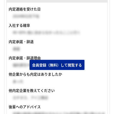
内定連絡を受けた日
2024年02月下旬
入社する確率
40~60% 他に決まらなかったらここに行く
内定承諾・辞退
承諾
内定承諾・辞退理由
会員登録（無料）して閲覧する
福利厚生や給与の面でも納得したから。
他企業からも内定はありましたか
あった
他内定企業を教えてください
カチタス、アイ工務店
後輩へのアドバイス
宅建の取得は面接官の方からとても好印象に受け取られま