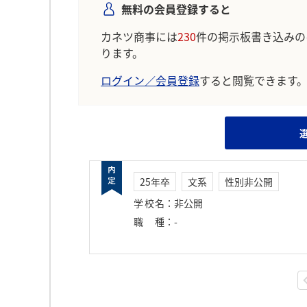
無料の会員登録すると
カネツ商事には
230
件の掲示板書き込みの
ります。
ログイン／会員登録
すると閲覧できます
25年卒
文系
性別非公開
学校名
：
非公開
職種
：
-