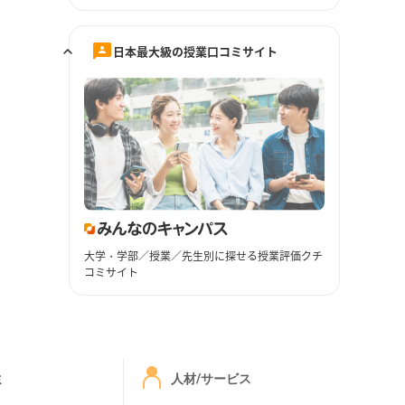
日本最大級の授業口コミサイト
大学・学部／授業／先生別に探せる授業評価クチ
コミサイト
ミ
人材/サービス