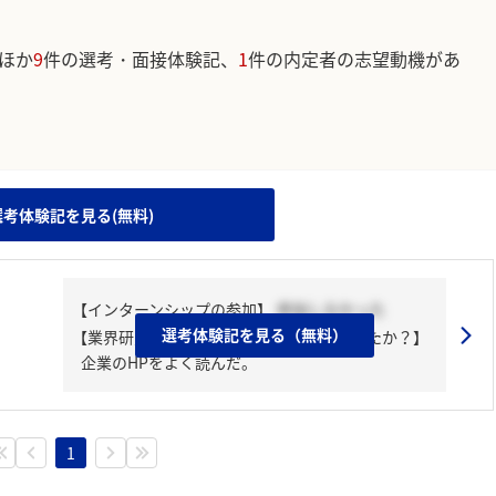
ほか
9
件の選考・面接体験記、
1
件の内定者の志望動機があ
。
選考体験記を見る(無料)
【インターンシップの参加】
参加しなかった
選考体験記を見る（無料）
【業界研究・企業研究はどんな風にしましたか？】
企業のHPをよく読んだ。
1