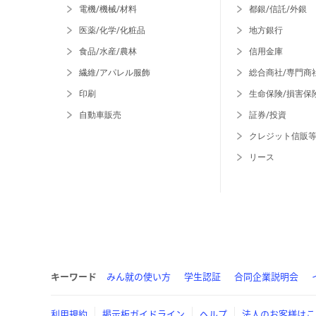
電機/機械/材料
都銀/信託/外銀
医薬/化学/化粧品
地方銀行
食品/水産/農林
信用金庫
繊維/アパレル服飾
総合商社/専門商
印刷
生命保険/損害保
自動車販売
証券/投資
クレジット信販
リース
キーワード
みん就の使い方
学生認証
合同企業説明会
利用規約
掲示板ガイドライン
ヘルプ
法人のお客様はこ