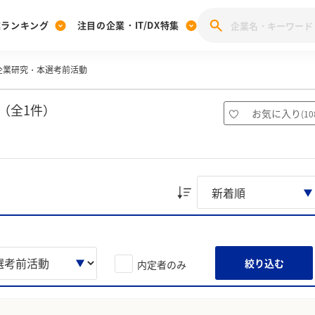
業ランキング
注目の企業・IT/DX特集
企業研究・本選考前活動
注目の企業特集
みんなのIT業界新卒就職人気企業ランキング
みんな
[27卒] 本選考体験記投稿キャンペーン
28卒 注目企業特集
27卒 注目企業特集
みんなのDX企業就職ブランド調査
（全1件）
お気に入り
(
10
注目のIT・DX企業特集
28卒 IT・DX企業特集
27卒 IT・DX企業特集
28卒
みんなのIT業界新卒就職人気企業ランキング
みんな
企業研究
絞り込む
内定者のみ