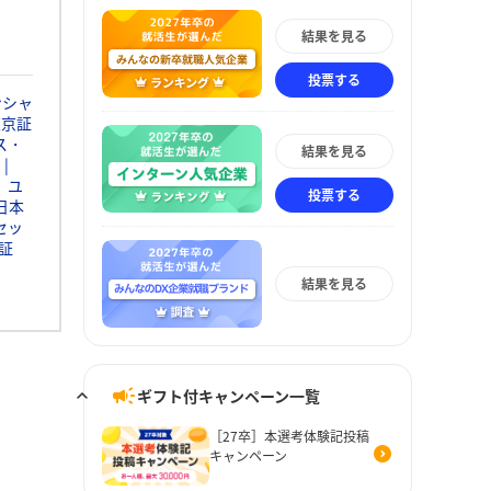
結果を見る
投票する
ンシャ
東京証
ス・
結果を見る
ユ
投票する
日本
セッ
証
結果を見る
ギフト付キャンペーン一覧
［27卒］本選考体験記投稿
キャンペーン