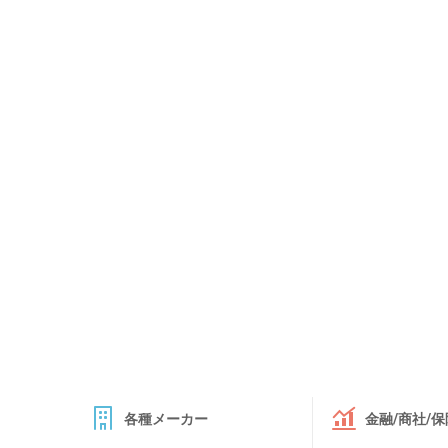
各種メーカー
金融/商社/保