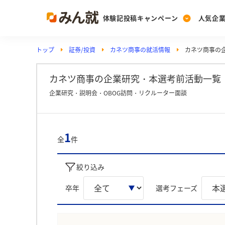
体験記投稿キャンペーン
人気企
トップ
証券/投資
カネツ商事の就活情報
カネツ商事の
Post
Ranking
PickUp
投稿する
ランキングを見る
注目の企業特集
カネツ商事の企業研究・本選考前活動一覧 
企業研究・説明会・OBOG訪問・リクルーター面談
Vote
投票する
1
全
件
動画で知ろう！業界・
絞り込み
卒年
選考フェーズ