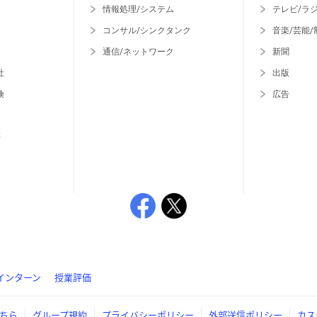
情報処理/システム
テレビ/ラ
コンサル/シンクタンク
音楽/芸能/
通信/ネットワーク
新聞
社
出版
険
広告
等
インターン
授業評価
ちら
グループ規約
プライバシーポリシー
外部送信ポリシー
カス