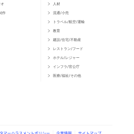
ジオ
人材
制作
流通/小売
トラベル/航空/運輸
教育
建設/住宅/不動産
レストラン/フード
ホテル/レジャー
インフラ/官公庁
医療/福祉/その他
タマーハラスメントポリシー
企業情報
サイトマップ