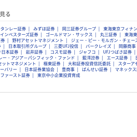
見る
スタンレー証券
みずほ証券
岡三証券グループ
東海東京フィナ
インベスターズ証券
ゴールドマン・サックス
丸三証券
東海
証券
野村アセットマネジメント
ジェー・ピー・モルガン・チェー
券
日本取引所グループ
三菱UFJ投信
バークレイズ
岡藤商事
チ日本証券
岩井証券
コスモ証券
ジャフコ
UFJつばさ証券
レー・アジア－パシフィック・ファンド
藍澤證券
エース証券
セットマネジメント
極東証券
大和証券投資信託委託
スターア
ーバリー
日本証券業協会
豊商事
ばんせい証券
マネックス
本ファースト証券
東京中小企業投資育成