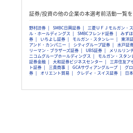
証券/投資の他の企業の本選考前活動一覧を
野村證券
SMBC日興証券
三菱ＵＦＪモルガン・
ル・ホールディングス
SMBCフレンド証券
みずほ
券
いちよし証券
モルガン・スタンレー
東洋
アンド・カンパニー
シティグループ証券
水戸証
リーマン・ブラザーズ証券
UBS証券
メリルリン
ニコムグループホールディングス
モルガン・スタン
証券金融
大和証券ビジネスセンター
三井住友ア
ト証券
三貴商事
GCAサヴィアングループ
グロ
券
オリエント貿易
クレディ・スイス証券
日