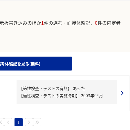
示板書き込みのほか
1
件の選考・面接体験記、
0
件の内定者
。
選考体験記を見る(無料)
1