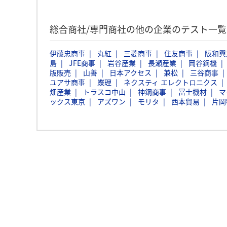
総合商社/専門商社の他の企業のテスト一
伊藤忠商事
丸紅
三菱商事
住友商事
阪和興
島
JFE商事
岩谷産業
長瀬産業
岡谷鋼機
版販売
山善
日本アクセス
兼松
三谷商事
ユアサ商事
蝶理
ネクスティ エレクトロニクス
畑産業
トラスコ中山
神鋼商事
冨士機材
マ
ックス東京
アズワン
モリタ
西本貿易
片岡