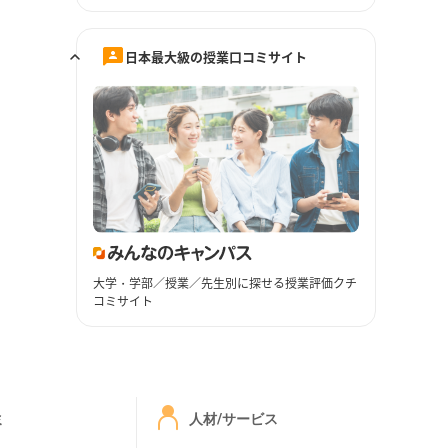
日本最大級の授業口コミサイト
大学・学部／授業／先生別に探せる授業評価クチ
コミサイト
ミ
人材/サービス