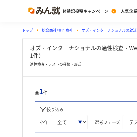
体験記投稿キャンペーン
人気企
トップ
総合商社/専門商社
オズ・インターナショナルの就活
Post
Ranking
PickUp
投稿する
ランキングを見る
注目の企業特集
オズ・インターナショナルの適性検査・W
1件）
適性検査・テストの種類・形式
Vote
投票する
動画で知ろう！業界・
1
全
件
絞り込み
卒年
選考フェーズ