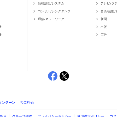
情報処理/システム
テレビ/ラ
コンサル/シンクタンク
音楽/芸能/
通信/ネットワーク
新聞
社
出版
険
広告
等
インターン
授業評価
ちら
グループ規約
プライバシーポリシー
外部送信ポリシー
カス