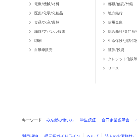
電機/機械/材料
都銀/信託/外銀
医薬/化学/化粧品
地方銀行
食品/水産/農林
信用金庫
繊維/アパレル服飾
総合商社/専門商
印刷
生命保険/損害保
自動車販売
証券/投資
クレジット信販
リース
キーワード
みん就の使い方
学生認証
合同企業説明会
利用規約
掲示板ガイドライン
ヘルプ
法人のお客様はこ