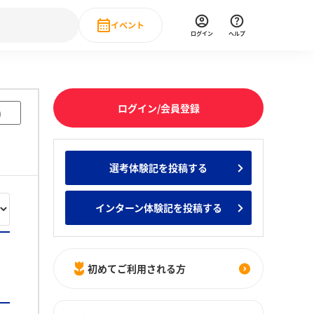
イベント
ログイン
ヘルプ
Event
の新卒就職人気企業ランキング
みんなのインターン人気企業ランキン
直近のイベント一覧
ログイン/会員登録
)
もっと見る
 IT・DX現場社員インタビュー
選考体験記を投稿する
の新卒就職人気企業ランキング
みんなのインターン人気企業ランキン
インターン体験記を投稿する
初めてご利用される方