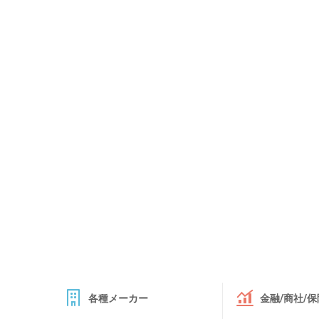
各種メーカー
金融/商社/保