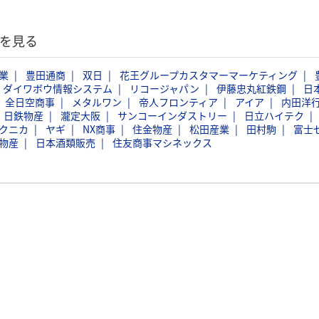
覧を見る
業
豊田通商
双日
花王グループカスタマーマーケティング
ダイワボウ情報システム
リコージャパン
伊藤忠丸紅鉄鋼
日
全日空商事
メタルワン
帝人フロンティア
アイア
内田洋
日鉄物産
瀧定大阪
サンコーインダストリー
日立ハイテク
クニカ
ヤギ
NX商事
住金物産
松田産業
田村駒
富士
物産
日本酒類販売
住友商事マシネックス