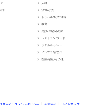
ジオ
人材
制作
流通/小売
トラベル/航空/運輸
教育
建設/住宅/不動産
レストラン/フード
ホテル/レジャー
インフラ/官公庁
医療/福祉/その他
タマーハラスメントポリシー
企業情報
サイトマップ