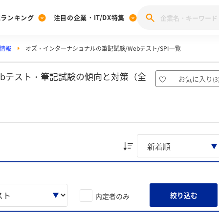
業ランキング
注目の企業・IT/DX特集
情報
オズ・インターナショナルの筆記試験/Webテスト/SPI一覧
注目の企業特集
みんなのIT業界新卒就職人気企業ランキング
みんな
[27卒] 本選考体験記投稿キャンペーン
28卒 注目企業特集
27卒 注目企業特集
みんなのDX企業就職ブランド調査
ebテスト・筆記試験の傾向と対策（全
お気に入り
(
3
注目のIT・DX企業特集
28卒 IT・DX企業特集
27卒 IT・DX企業特集
28卒
みんなのIT業界新卒就職人気企業ランキング
みんな
企業研究
絞り込む
内定者のみ