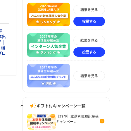
結果を見る
投票する
豊
本出
結果を見る
行
稲
投票する
ゼロ
結果を見る
ギフト付キャンペーン一覧
［27卒］本選考体験記投稿
キャンペーン