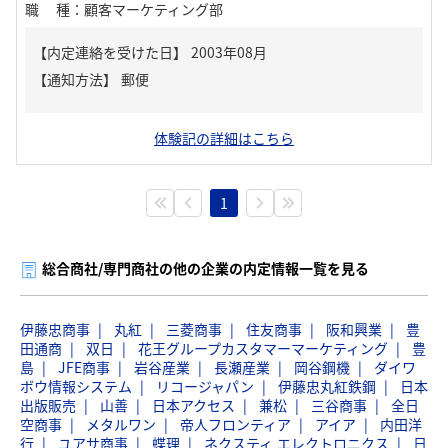
職種
：
顧客マーケティング部
【内定連絡を受けた日】
2003年08月
【通知方法】
郵便
体験記の詳細はこちら
1
総合商社/専門商社の他の企業の内定情報一覧を見る
伊藤忠商事
丸紅
三菱商事
住友商事
阪和興業
豊
田通商
双日
花王グループカスタマーマーケティング
豊
島
JFE商事
岩谷産業
長瀬産業
岡谷鋼機
ダイワ
ボウ情報システム
リコージャパン
伊藤忠丸紅鉄鋼
日本
出版販売
山善
日本アクセス
兼松
三谷商事
全日
空商事
メタルワン
帝人フロンティア
アイア
内田洋
行
ユアサ商事
蝶理
ネクスティ エレクトロニクス
日