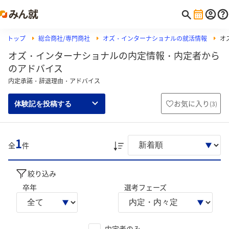
トップ
総合商社/専門商社
オズ・インターナショナルの就活情報
オ
オズ・インターナショナルの内定情報・内定者から
のアドバイス
内定承諾・辞退理由・アドバイス
お気に入り
(
3
)
体験記を投稿する
1
全
件
絞り込み
卒年
選考フェーズ
内定者のみ