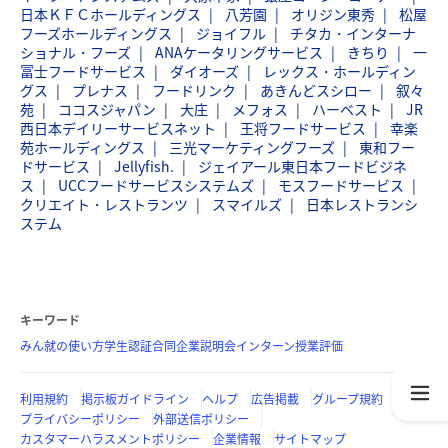
日本ＫＦＣホールディングス
八芳園
オリジン東秀
松屋
フーズホールディングス
ジョイフル
チタカ・インターナ
ショナル・フーズ
ANAケータリングサービス
きちり
一
冨士フードサービス
ダイオーズ
レックス・ホールディン
グス
プレナス
フードリンク
あきんどスシロー
叙々
苑
ココスジャパン
大庄
メフォス
ハーベスト
JR
西日本デイリーサービスネット
王将フードサービス
幸楽
苑ホールディングス
三光マーケティングフーズ
東和フー
ドサービス
Jellyfish.
ジェイアール東日本フードビジネ
ス
UCCフードサービスシステムズ
モスフードサービス
クリエイト・レストランツ
スマイルズ
日本レストランシ
ステム
キーワード
みん就の使い方
学生認証
合同企業説明会
インターン
授業評価
利用規約
掲示板ガイドライン
ヘルプ
広告掲載
グループ規約
プライバシーポリシー
外部送信ポリシー
カスタマーハラスメントポリシー
企業情報
サイトマップ