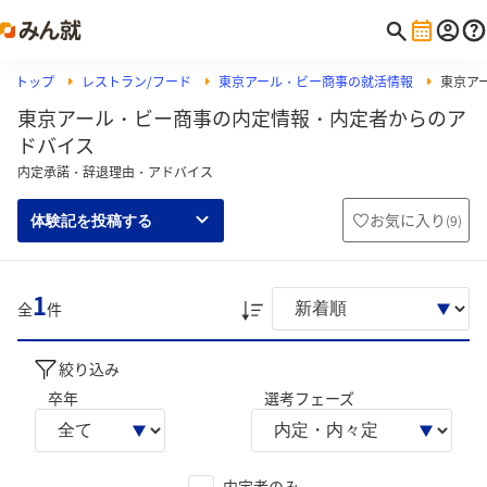
トップ
レストラン/フード
東京アール・ビー商事の就活情報
東京ア
東京アール・ビー商事の内定情報・内定者からのア
ドバイス
内定承諾・辞退理由・アドバイス
お気に入り
(
9
)
体験記を投稿する
1
全
件
絞り込み
卒年
選考フェーズ
内定者のみ