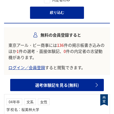
絞り込む
無料の会員登録すると
東京アール・ビー商事には
136
件の掲示板書き込みの
ほか
1
件の選考・面接体験記、
0
件の内定者の志望動
機があります。
ログイン／会員登録
すると閲覧できます。
選考体験記を見る(無料)
04年卒
文系
女性
学校名
：
桜美林大学