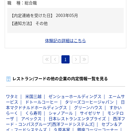
職種
：
総合職
【内定連絡を受けた日】
2003年05月
【通知方法】
その他
体験記の詳細はこちら
1
レストラン/フードの他の企業の内定情報一覧を見る
ワタミ
米国三越
ゼンショーホールディングス
エームサ
ービス
ドトールコーヒー
タリーズコーヒージャパン
日
本マクドナルドホールディングス
グリーンハウス
すかい
らーく
くら寿司
シャノアール
サイゼリヤ
モンテロ
ーザ
アペックス
日本レストランエンタプライズ
西洋フ
ード・コンパスグループ[西洋フードシステムズ]
セブン＆ア
イ・フードシステムズ
久原本家
銀座コージーコーナー