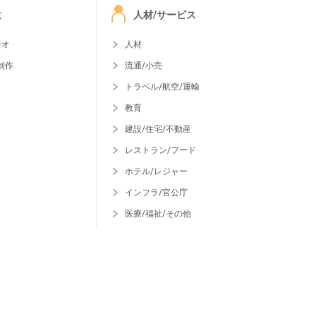
ミ
人材/サービス
ジオ
人材
制作
流通/小売
トラベル/航空/運輸
教育
建設/住宅/不動産
レストラン/フード
ホテル/レジャー
インフラ/官公庁
医療/福祉/その他