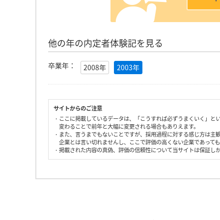
他の年の内定者体験記を見る
卒業年：
2008年
2003年
サイトからのご注意
・ここに掲載しているデータは、「こうすれば必ずうまくいく」と
変わることで前年と大幅に変更される場合もありえます。
・また、言うまでもないことですが、採用過程に対する感じ方は主
企業とは言い切れませんし、ここで評価の高くない企業であって
・掲載された内容の真偽、評価の信頼性について当サイトは保証し