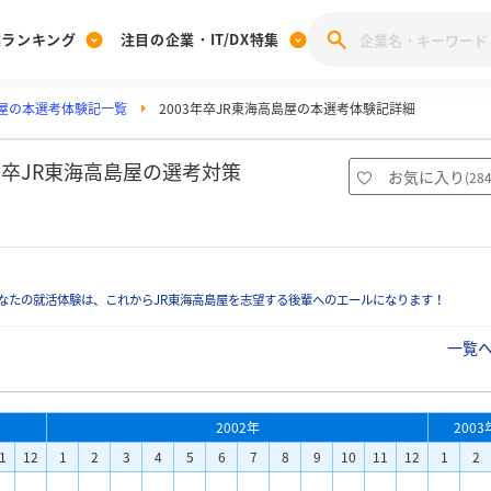
業ランキング
注目の企業・IT/DX特集
島屋の本選考体験記一覧
2003年卒JR東海高島屋の本選考体験記詳細
注目の企業特集
みんなのIT業界新卒就職人気企業ランキング
みんな
[27卒] 本選考体験記投稿キャンペーン
28卒 注目企業特集
27卒 注目企業特集
みんなのDX企業就職ブランド調査
年卒JR東海高島屋の選考対策
お気に入り
(
28
注目のIT・DX企業特集
28卒 IT・DX企業特集
27卒 IT・DX企業特集
28卒
みんなのIT業界新卒就職人気企業ランキング
みんな
なたの就活体験は、これからJR東海高島屋を志望する後輩へのエールになります！
企業研究
一覧
2002年
2003
1
12
1
2
3
4
5
6
7
8
9
10
11
12
1
2