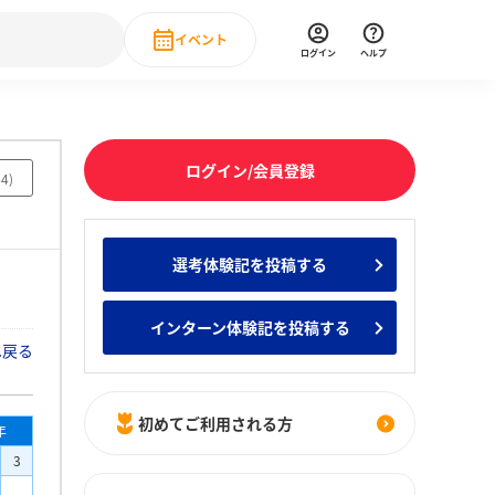
イベント
ログイン
ヘルプ
Event
の新卒就職人気企業ランキング
みんなのインターン人気企業ランキン
直近のイベント一覧
ログイン/会員登録
44
)
もっと見る
 IT・DX現場社員インタビュー
選考体験記を投稿する
の新卒就職人気企業ランキング
みんなのインターン人気企業ランキン
インターン体験記を投稿する
へ戻る
初めてご利用される方
年
3