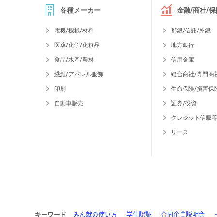
各種メーカー
金融/商社/保
電機/機械/材料
都銀/信託/外銀
医薬/化学/化粧品
地方銀行
食品/水産/農林
信用金庫
繊維/アパレル服飾
総合商社/専門商
印刷
生命保険/損害保
自動車販売
証券/投資
クレジット信販
リース
キーワード
みん就の使い方
学生認証
合同企業説明会