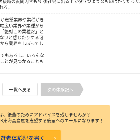
面接時の質問内容も今 後社会に出る上で役立つようなものばかりだった
れる。
なか志望業界や業種がき
は幅広い業界や業種から
は「絶対この業種だ」と
ないと感じたりする可
から業界をしぼってし
会でもあるし、いろんな
いことが見つかることも
一覧へ戻る
次の体験記へ
方は、後輩のためにアドバイスを残しませんか？
JR東海高島屋を志望する後輩へのエールになります！
本選考体験記を書く