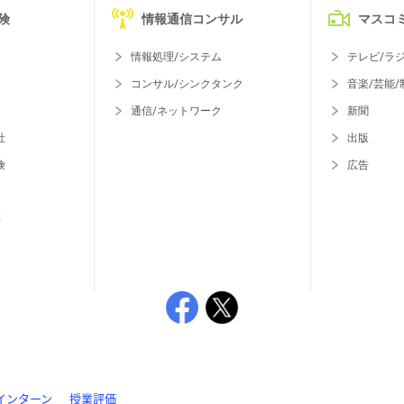
険
情報通信コンサル
マスコ
情報処理/システム
テレビ/ラ
コンサル/シンクタンク
音楽/芸能/
通信/ネットワーク
新聞
社
出版
険
広告
等
インターン
授業評価