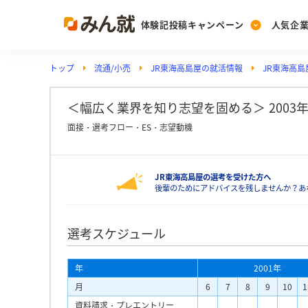
体験記投稿キャンペーン
人気企
トップ
流通/小売
JR東海高島屋の就活情報
JR東海高
Post
Ranking
PickUp
投稿する
ランキングを見る
注目の企業特集
＜幅広く業界を知り志望を固める＞ 2003
面接・選考フロー・ES・志望動機
Vote
JR東海高島屋の選考を受けた方へ
投票する
後輩のためにアドバイスを残しませんか？あ
動画で知ろう！業界・
選考スケジュール
年
2001年
月
6
7
8
9
10
1
資料請求・プレエントリー