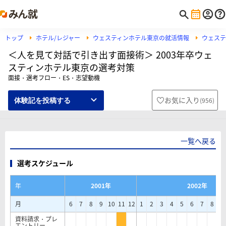
トップ
ホテル/レジャー
ウェスティンホテル東京の就活情報
ウェステ
＜人を見て対話で引き出す面接術＞ 2003年卒ウェ
スティンホテル東京の選考対策
面接・選考フロー・ES・志望動機
お気に入り
(
956
)
体験記を投稿する
一覧へ戻る
選考スケジュール
年
2001年
2002年
月
6
7
8
9
10
11
12
1
2
3
4
5
6
7
8
9
資料請求・プレ
エントリー