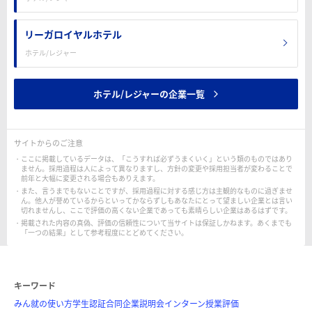
リーガロイヤルホテル
ホテル/レジャー
ホテル/レジャーの企業一覧
サイトからのご注意
ここに掲載しているデータは、「こうすれば必ずうまくいく」という類のものではあり
ません。採用過程は人によって異なりますし、方針の変更や採用担当者が変わることで
前年と大幅に変更される場合もありえます。
また、言うまでもないことですが、採用過程に対する感じ方は主観的なものに過ぎませ
ん。他人が誉めているからといってかならずしもあなたにとって望ましい企業とは言い
切れませんし、ここで評価の高くない企業であっても素晴らしい企業はあるはずです。
掲載された内容の真偽、評価の信頼性について当サイトは保証しかねます。あくまでも
「一つの結果」として参考程度にとどめてください。
キーワード
みん就の使い方
学生認証
合同企業説明会
インターン
授業評価