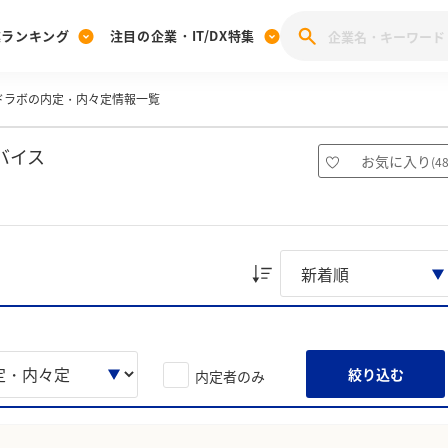
業ランキング
注目の企業・IT/DX特集
ドラボの内定・内々定情報一覧
注目の企業特集
みんなのIT業界新卒就職人気企業ランキング
みんな
[27卒] 本選考体験記投稿キャンペーン
28卒 注目企業特集
27卒 注目企業特集
みんなのDX企業就職ブランド調査
バイス
お気に入り
(
4
注目のIT・DX企業特集
28卒 IT・DX企業特集
27卒 IT・DX企業特集
28卒
みんなのIT業界新卒就職人気企業ランキング
みんな
企業研究
絞り込む
内定者のみ