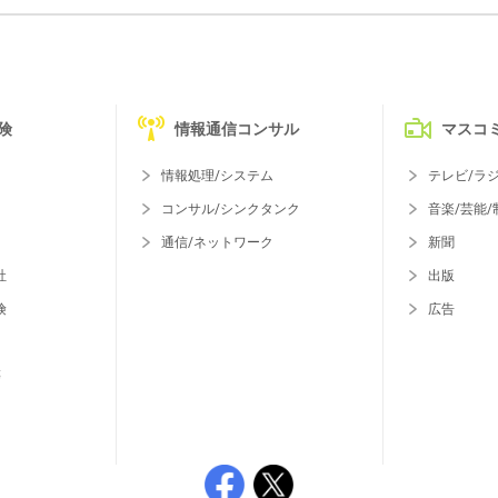
険
情報通信コンサル
マスコ
情報処理/システム
テレビ/ラ
コンサル/シンクタンク
音楽/芸能/
通信/ネットワーク
新聞
社
出版
険
広告
等