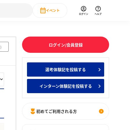
イベント
ログイン
ヘルプ
Event
の新卒就職人気企業ランキング
みんなのインターン人気企業ランキン
直近のイベント一覧
ログイン/会員登録
8
)
もっと見る
 IT・DX現場社員インタビュー
選考体験記を投稿する
の新卒就職人気企業ランキング
みんなのインターン人気企業ランキン
インターン体験記を投稿する
初めてご利用される方