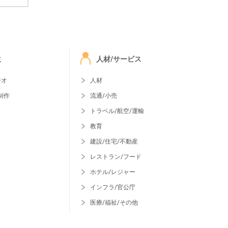
ミ
人材/サービス
ジオ
人材
制作
流通/小売
トラベル/航空/運輸
教育
建設/住宅/不動産
レストラン/フード
ホテル/レジャー
インフラ/官公庁
医療/福祉/その他