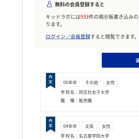
無料の会員登録すると
キッドラボには
933
件の掲示板書き込みの
ります。
ログイン／会員登録
すると閲覧できます
06年卒
その他
女性
学校名
：
同志社女子大学
職種
：
販売職
04年卒
文系
女性
学校名
：
名古屋学院大学