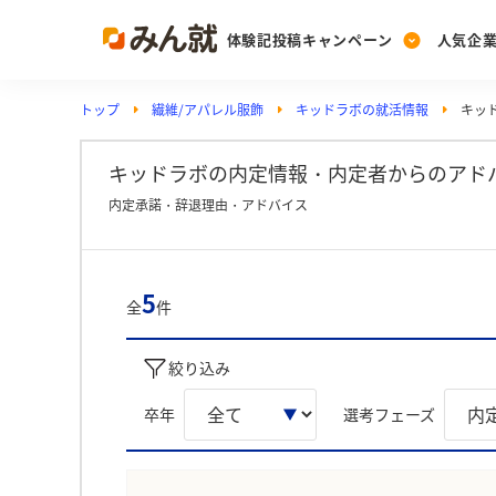
体験記投稿キャンペーン
人気企
トップ
繊維/アパレル服飾
キッドラボの就活情報
キッ
Post
Ranking
PickUp
投稿する
ランキングを見る
注目の企業特集
キッドラボの内定情報・内定者からのアド
内定承諾・辞退理由・アドバイス
Vote
投票する
5
全
件
動画で知ろう！業界・
絞り込み
卒年
選考フェーズ