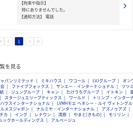
【拘束や指示】
特にありませんでした。
【通知方法】
電話
1
一覧を見る
ジャパンリミテッド
ミキハウス
ワコール
LVJグループ
オン
商会
ファイブフォックス
サンエー・インターナショナル
ツツ
紡
ジュングループ
キャン
たけうちグループ
イトキン
スタージュエリーブティックス
ワールド
トリンプ・インター
バハウスインターナショナル
LVMHモエ ヘネシー・ルイ ヴィトングル
エルメスジャポン
ナルミヤ・インターナショナル
アズノゥアズ
チカ
イング
レナウン
清原
やまと[きもの]
モリリン
ルックホールディングス
アルページュ