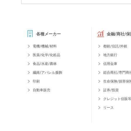
各種メーカー
金融/商社/保
電機/機械/材料
都銀/信託/外銀
医薬/化学/化粧品
地方銀行
食品/水産/農林
信用金庫
繊維/アパレル服飾
総合商社/専門商
印刷
生命保険/損害保
自動車販売
証券/投資
クレジット信販
リース