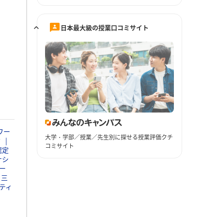
日本最大級の授業口コミサイト
ワー
大学・学部／授業／先生別に探せる授業評価クチ
ミ
コミサイト
瀧定
ナシ
ー
三
ティ