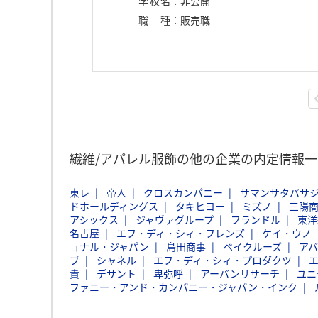
学校名
：
非公開
職種
：
販売職
繊維/アパレル服飾の他の企業の内定情報
東レ
帝人
クロスカンパニー
サマンサタバサ
ドホールディングス
タキヒヨー
ミズノ
三陽
アシックス
ジャヴァグループ
フランドル
東洋
名古屋
エフ・ディ・シィ・フレンズ
ケイ・ウノ
ョナル・ジャパン
島田商事
ベイクルーズ
ア
プ
シャネル
エフ・ディ・シィ・プロダクツ
貴
デサント
卑弥呼
アーバンリサーチ
ユニ
ファニー・アンド・カンパニー・ジャパン・インク