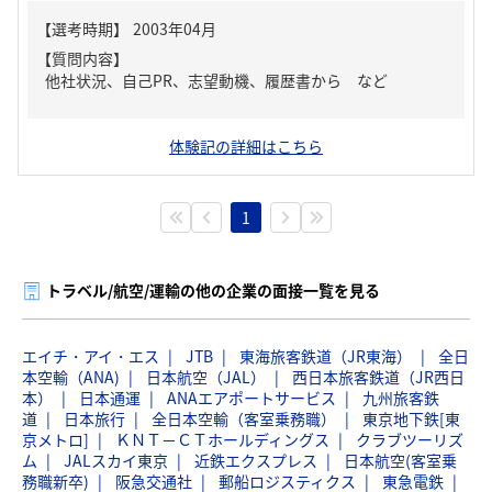
【質問内容】
他社状況、自己PR、志望動機、履歴書から など
体験記の詳細はこちら
1
トラベル/航空/運輸の他の企業の面接一覧を見る
エイチ・アイ・エス
JTB
東海旅客鉄道（JR東海）
全日
本空輸（ANA)
日本航空（JAL）
西日本旅客鉄道（JR西日
本）
日本通運
ANAエアポートサービス
九州旅客鉄
道
日本旅行
全日本空輸（客室乗務職）
東京地下鉄[東
京メトロ]
ＫＮＴ－ＣＴホールディングス
クラブツーリズ
ム
JALスカイ東京
近鉄エクスプレス
日本航空(客室乗
務職新卒)
阪急交通社
郵船ロジスティクス
東急電鉄