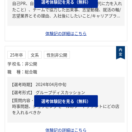
選考体験記を見る（無料）
自己PR、自分の強み/弱み、ガクチカ（学生時代に力を入れ
たこと）、チームで協力した出来事、志望動機、就活の軸/
志望業界とその理由、入社後にしたいこと/キャリアプラ...
体験記の詳細はこちら
25年卒
文系
性別非公開
学校名
：
非公開
職種
：
総合職
【質問内容・課題】
選考体験記を見る（無料）
時事問題、ショッピングモールのフードテナントにどの店
を入れるべきか
体験記の詳細はこちら