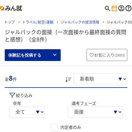
トップ
トラベル/航空/運輸
ジャルパックの就活情報
ジャルパックの
ジャルパックの面接（一次面接から最終面接の質問
と感想）（全8件）
お気に入り
(
2883
)
体験記を投稿する
8
全
件
絞り込み
卒年
選考フェーズ
内定者のみ