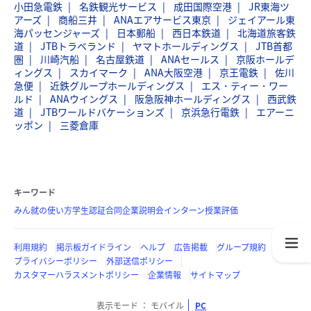
小田急電鉄
名鉄観光サービス
成田国際空港
JR東海ツ
アーズ
商船三井
ANAエアサービス東京
ジェイアール東
海パッセンジャーズ
日本郵船
西日本鉄道
北海道旅客鉄
道
JTBトラベランド
ヤマトホールディングス
JTB首都
圏
川崎汽船
名古屋鉄道
ANAセールス
京阪ホールデ
ィングス
スカイマーク
ANA大阪空港
京王電鉄
佐川
急便
近鉄グループホールディングス
エス・ティー・ワー
ルド
ANAウイングス
阪急阪神ホールディングス
西武鉄
道
JTBワールドバケーションズ
京浜急行電鉄
エアーニ
ッポン
三菱倉庫
キーワード
みん就の使い方
学生認証
合同企業説明会
インターン
授業評価
利用規約
掲示板ガイドライン
ヘルプ
広告掲載
グループ規約
プライバシーポリシー
外部送信ポリシー
カスタマーハラスメントポリシー
企業情報
サイトマップ
表示モード
モバイル
PC