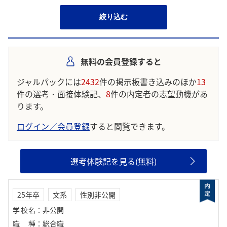
絞り込む
無料の会員登録すると
ジャルパックには
2432
件の掲示板書き込みのほか
13
件の選考・面接体験記、
8
件の内定者の志望動機があ
ります。
ログイン／会員登録
すると閲覧できます。
選考体験記を見る(無料)
25年卒
文系
性別非公開
学校名
：
非公開
職種
：
総合職