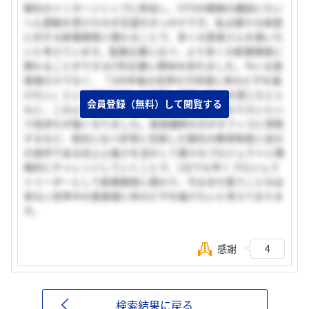
御社のインターンシップに参加し、CFOの関様の講話にたい
へん感銘を受けたのが志望のきっかけです。私は様々な疾患
に対する新薬開発に携わることで、多くの患者さんを救いた
いと考えています。製薬企業に比べ、より多くの新薬開発に
携わることができるCR0企業に興味を持ちました。今いる患
者様だけでなく、「100年後の世界の子供達に命のビザを届
けたい」という関様の強いお言葉、熱意に魅力を感じたとと
会員登録（無料）して閲覧する
もに、このような方の元で自分も新薬開発に携わりたいとい
う気持ちが強くなりました。英語講師の方がオフィスに常駐
するなど、他社に比べ非常に充実した御社の教育制度と自分
の長所である向上心強さを活かして様々なプロジェクトに積
極的にチャレンジしていくことで、1日でも早くプロジェク
トリーダーとして新薬開発に携わり、今はまだ救うことの出
来ない世界中の患者様に命のビザを届けたいと考えておりま
す。
感謝
4
検索結果に戻る