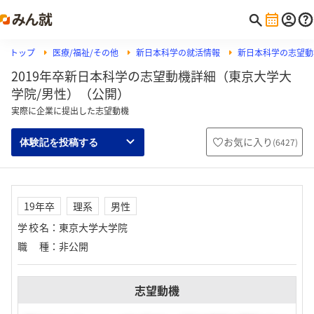
トップ
医療/福祉/その他
新日本科学の就活情報
新日本科学の志望動
2019年卒新日本科学の志望動機詳細（東京大学大
学院/男性）（公開）
実際に企業に提出した志望動機
お気に入り
(
6427
)
体験記を投稿する
19年卒
理系
男性
学校名
：
東京大学大学院
職種
：
非公開
志望動機